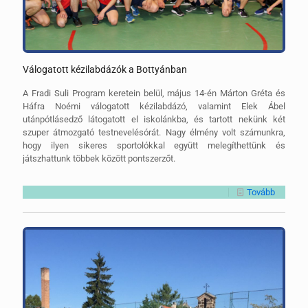
Válogatott kézilabdázók a Bottyánban
A Fradi Suli Program keretein belül, május 14-én Márton Gréta és
Háfra Noémi válogatott kézilabdázó, valamint Elek Ábel
utánpótlásedző látogatott el iskolánkba, és tartott nekünk két
szuper átmozgató testnevelésórát. Nagy élmény volt számunkra,
hogy ilyen sikeres sportolókkal együtt melegíthettünk és
játszhattunk többek között pontszerzőt.
Tovább