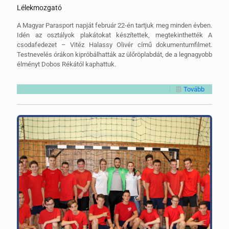
Lélekmozgató
A Magyar Parasport napját február 22-én tartjuk meg minden évben.
Idén az osztályok plakátokat készítettek, megtekinthették A
csodafedezet – Vitéz Halassy Olivér című dokumentumfilmet.
Testnevelés órákon kipróbálhatták az ülőröplabdát, de a legnagyobb
élményt Dobos Rékától kaphattuk.
Tovább