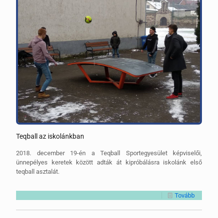
Teqball az iskolánkban
2018. december 19-én a Teqball Sportegyesület képviselői,
ünnepélyes keretek között adták át kipróbálásra iskolánk első
teqball asztalát.
Tovább