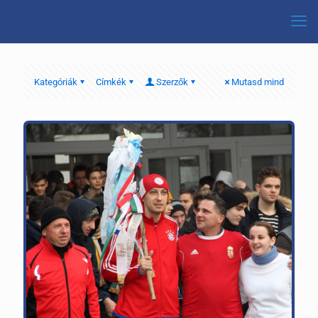
Kategóriák
Címkék
Szerzők
Mutasd mind