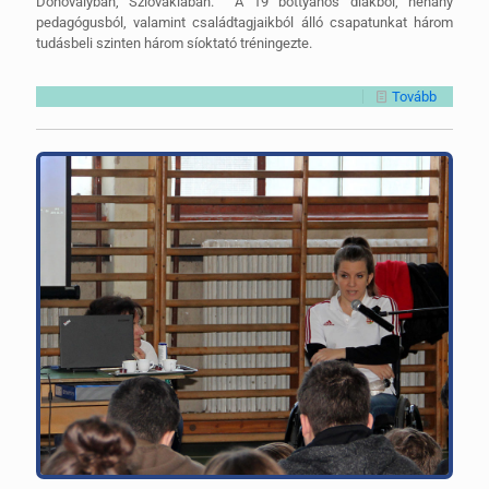
Donovalyban, Szlovákiában. A 19 bottyános diákból, néhány
pedagógusból, valamint családtagjaikból álló csapatunkat három
tudásbeli szinten három síoktató tréningezte.
Tovább