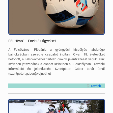
FELHÍVÁS – Focisták figyelem!
A Felsővárosi Plébánia a gyöngyösi kispályás labdarúgó
bajnokságban szeretne csapatot indítani. Olyan 18. életévüket
betöltött, a Felsővároshoz tartozó diákok jelentkezését várjuk, akik
szívesen játszanának a csapat színeiben a 3. osztályban. További
információ és jelentkezés: Szentpéteri Gábor tanár úrnál
(szentpeteri.gabor@vbjnet.hu)
Tovább