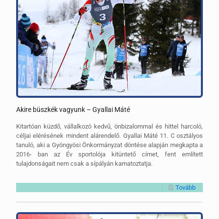
Akire büszkék vagyunk – Gyallai Máté
Kitartóan küzdő, vállalkozó kedvű, önbizalommal és hittel harcoló,
céljai elérésének mindent alárendelő. Gyallai Máté 11. C osztályos
tanuló, aki a Gyöngyösi Önkormányzat döntése alapján megkapta a
2016- ban az Év sportolója kitüntető címet, fent említett
tulajdonságait nem csak a sípályán kamatoztatja.
Tovább