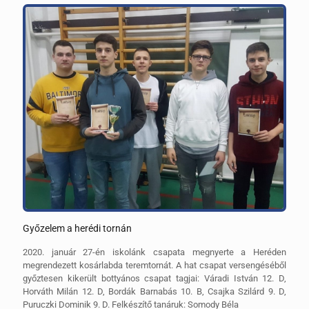
Győzelem a herédi tornán
2020. január 27-én iskolánk csapata megnyerte a Heréden
megrendezett kosárlabda teremtornát. A hat csapat versengéséből
győztesen kikerült bottyános csapat tagjai: Váradi István 12. D,
Horváth Milán 12. D, Bordák Barnabás 10. B, Csajka Szilárd 9. D,
Puruczki Dominik 9. D. Felkészítő tanáruk: Somody Béla