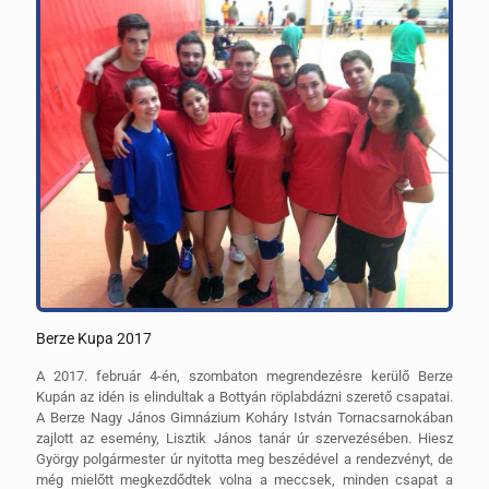
Berze Kupa 2017
A 2017. február 4-én, szombaton megrendezésre kerülő Berze
Kupán az idén is elindultak a Bottyán röplabdázni szerető csapatai.
A Berze Nagy János Gimnázium Koháry István Tornacsarnokában
zajlott az esemény, Lisztik János tanár úr szervezésében. Hiesz
György polgármester úr nyitotta meg beszédével a rendezvényt, de
még mielőtt megkezdődtek volna a meccsek, minden csapat a