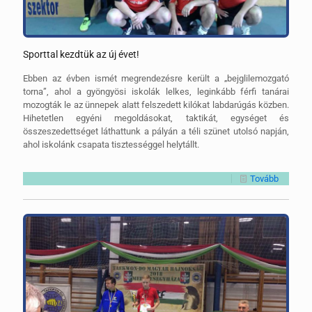
Sporttal kezdtük az új évet!
Ebben az évben ismét megrendezésre került a „bejglilemozgató
torna”, ahol a gyöngyösi iskolák lelkes, leginkább férfi tanárai
mozogták le az ünnepek alatt felszedett kilókat labdarúgás közben.
Hihetetlen egyéni megoldásokat, taktikát, egységet és
összeszedettséget láthattunk a pályán a téli szünet utolsó napján,
ahol iskolánk csapata tisztességgel helytállt.
Tovább