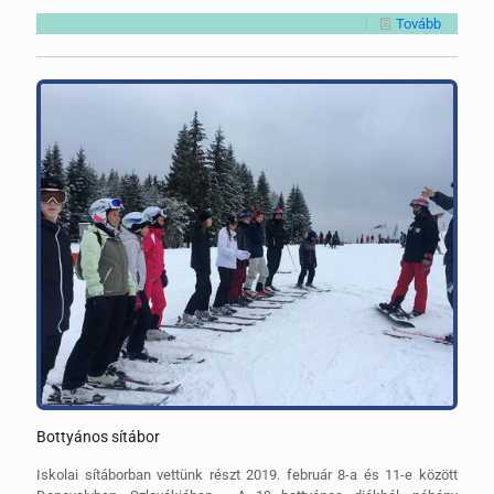
Tovább
Bottyános sítábor
Iskolai sítáborban vettünk részt 2019. február 8-a és 11-e között