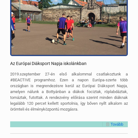
Az Európai Diáksport Napja iskolánkban
2019.szeptember 27-én első alkalommal csatlakoztunk a
#BEACTIVE programhoz. Ezen a napon Európa-szerte több
országban is megrendezésre kerül az Európai Diáksport Napja,
amelyen nálunk a Bottyánban a diákok fociztak, röplabdáztak,
tornáztak, futottak. A rendezvény előírása szerint minden diáknak
legalább 120 percet kellett sportolnia, így bőven nyílt alkalom az
örömteli és élményközpontú mozgásra.
Tovább