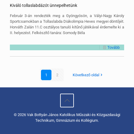
Kiváló tollaslabdázót ünnepelhetünk
Február 3-án rendezték meg a Gyöngyösön, a Vályi-Nagy Károly
Sportcsarnokban a Tollaslabda Diákolimpia Heves megyei döntőjét.
Horváth Zalán 11.C osztályos tanuló kitűnő játékával érdemelte ki a
II. helyezést. Felkészítő tanára: Somody Béla
Tovább
1
2
Következő oldal
© 2026 Vak Bottyán János Katolikus Műszaki és Közgazdasági
Technikum, Gimnázium és Kollégium.