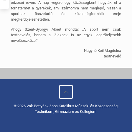
edzései révén. A nap végére egy közösségként hagyták el a
tornatermet a gyerekek, ami számomra nem meglepő, hiszen a
sportnak összetartó és közösségformáló ereje
megkérdőjelezhetetlen.
Ahogy Szent-Györgyi Albert mondta: „A sport nem csak
testnevelés, hanem a léleknek is az egyik legerőteljesebb
nevelőeszköze.”
Nagyné Keil Magdolna
testnevelő
© 2026 Vak Bottyán János Katolikus Műszaki és Közgazdasági
Technikum, Gimnázium és Kollégium.