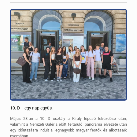
10. D – egy nap együtt
Május 28-án a 10. D osztály a Király lépcső leküzdése után,
valamint a Nemzeti Galéria előtt feltáruló panoráma élvezete után
egy időutazásra indult a legnagyobb magyar festők és alkotásaik
nyomában.