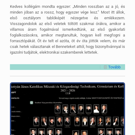
Kedves kollégám mondta egyszer: „Minden rosszban az a jó, és
minden jóban az a rossz, hogy egyszer vége lesz.” Most itt állok,
első osztályom tablóképét nézegetve és emlékezem.
Visszagondolok az első veletek töltött szakmai órákra, amikor a
villamos áram fogalmával ismerkedtünk, az első gyakorlati
foglalkozásokra, amikor megtanultuk, hogyan kell megfogni a
forrasztópákát. Öt év telt el azóta, öt év óta jöttök velem, és már
csak hetek választanak el Benneteket attól, hogy bizonyítvánnyal is
igazolni tudjátok, elektronikai szakemberek lettetek.
Tovább