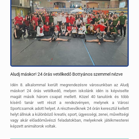
Aludj máskor! 24 órás vetélkedő Bottyános szemmel nézve
Idén 8. alkalommal került megrendezésre városunkban az Aludj
máskor! 24 órás vetélkedő, melyen iskolánk idén is képviselte
magát másik három csapat mellett. Közel 40 tanulónk és több
kísérő tanár vett részt a rendezvényen, melynek a Városi
Sportcsarnok adott helyet. A résztvevőknek 24 órán keresztül kellett
helyt állniuk a különböző kreatív, sport, ügyességi, zenei, műveltségi
vagy akár előadóművészi feladatokban, melyeknek játékmesterei
képzett animátorok voltak.