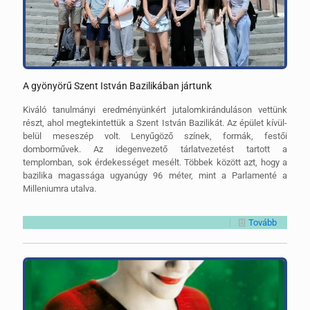
A gyönyörű Szent István Bazilikában jártunk
Kiváló tanulmányi eredményünkért jutalomkiránduláson vettünk
részt, ahol megtekintettük a Szent István Bazilikát. Az épület kívül-
belül meseszép volt. Lenyűgöző színek, formák, festői
domborművek. Az idegenvezető tárlatvezetést tartott a
templomban, sok érdekességet mesélt. Többek között azt, hogy a
bazilika magassága ugyanúgy 96 méter, mint a Parlamenté a
Milleniumra utalva.
Tovább