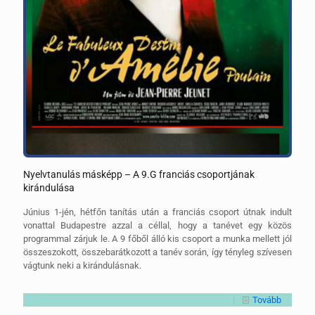
Nyelvtanulás másképp – A 9.G franciás csoportjának
kirándulása
Június 1-jén, hétfőn tanítás után a franciás csoport útnak indult
vonattal Budapestre azzal a céllal, hogy a tanévet egy közös
programmal zárjuk le. A 9 főből álló kis csoport a munka mellett jól
összeszokott, összebarátkozott a tanév során, így tényleg szívesen
vágtunk neki a kirándulásnak.
Tovább