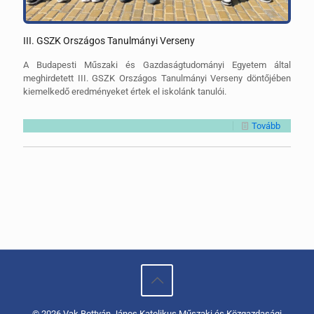
III. GSZK Országos Tanulmányi Verseny
A Budapesti Műszaki és Gazdaságtudományi Egyetem által
meghirdetett III. GSZK Országos Tanulmányi Verseny döntőjében
kiemelkedő eredményeket értek el iskolánk tanulói.
Tovább
© 2026 Vak Bottyán János Katolikus Műszaki és Közgazdasági