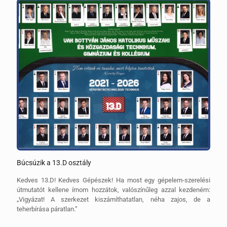
Búcsúzik a 13.D osztály
Kedves 13.D! Kedves Gépészek! Ha most egy gépelem-szerelési
útmutatót kellene írnom hozzátok, valószínűleg azzal kezdeném:
„Vigyázat! A szerkezet kiszámíthatatlan, néha zajos, de a
teherbírása páratlan.”