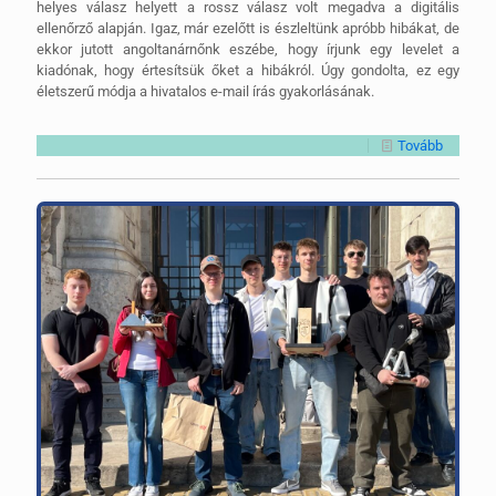
helyes válasz helyett a rossz válasz volt megadva a digitális
ellenőrző alapján. Igaz, már ezelőtt is észleltünk apróbb hibákat, de
ekkor jutott angoltanárnőnk eszébe, hogy írjunk egy levelet a
kiadónak, hogy értesítsük őket a hibákról. Úgy gondolta, ez egy
életszerű módja a hivatalos e-mail írás gyakorlásának.
Tovább