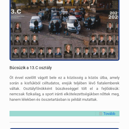
Búcsúzik a 13.C osztály
Öt évvel ezelőtt vágott bele ez a közösség a közös útba, amely
során a kisfiúkból céltudatos, erejük teljében lévő fiatalemberek
váltak. Osztályfőnökként büszkeséggel tölt el a fejlődésük:
nemcsak fizikailag, a sport iránti elkötelezettségükben nőttek meg,
hanem lélekben és összetartásban is példát mutattak.
Tovább