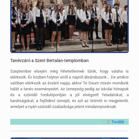
Tanévzáró a Szent Bertalan-templomban
Szeptember elsején még hihetetlennek tűnik, hogy valaha is
elérkezik. Év közben folyton erről a napról ábrándozunk… De amikor
valóban elérkezik az évzáró napja, akkor Te Deum misén mondunk
hálát a tanév eseményeiért. Az ünnepség pedig az iskolai hónapok
és a szünidő fordulópontján a jól elvégzett feladatokat, a
barátságokat, a fejlődést ünnepli, és azt az örömöt is megjeleníti,
amelyet a nyári szünidő szabadsága jelent mindannyiunknak.
Tovább