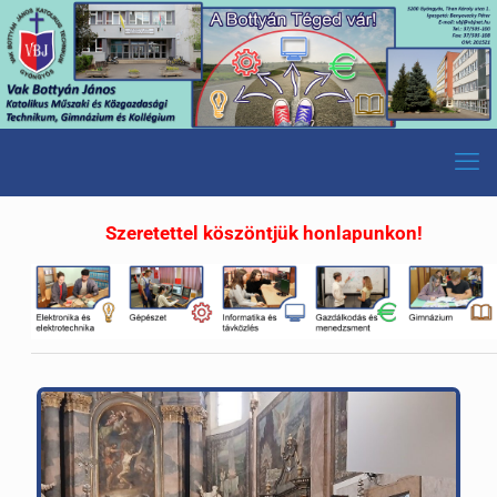
Szeretettel köszöntjük honlapunkon!