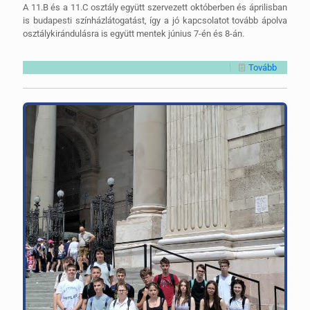
A 11.B és a 11.C osztály együtt szervezett októberben és áprilisban
is budapesti színházlátogatást, így a jó kapcsolatot tovább ápolva
osztálykirándulásra is együtt mentek június 7-én és 8-án.
Tovább