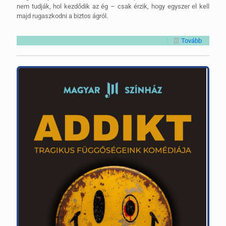
nem tudják, hol kezdődik az ég – csak érzik, hogy egyszer el kell
majd rugaszkodni a biztos ágról.
Tovább