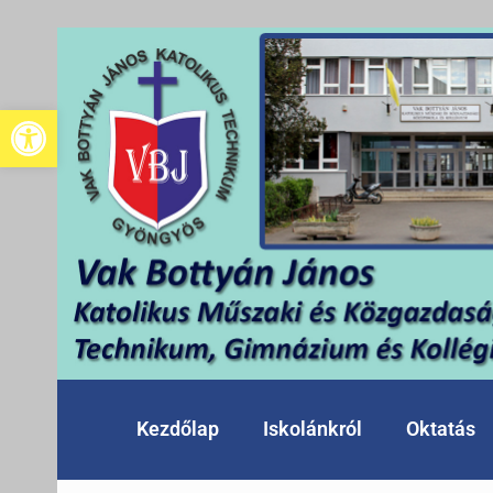
Eszköztár megnyitása
Kezdőlap
Iskolánkról
Oktatás