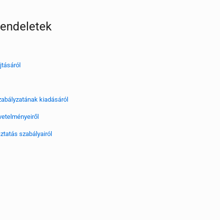
rendeletek
jtásáról
szabályzatának kiadásáról
övetelményeiről
ztatás szabályairól