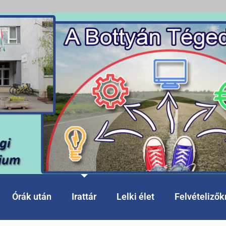
Órák után
Irattár
Lelki élet
Felvételiző