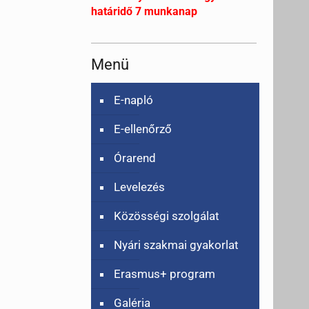
határidő 7 munkanap
Menü
E-napló
E-ellenőrző
Órarend
Levelezés
Közösségi szolgálat
Nyári szakmai gyakorlat
Erasmus+ program
Galéria