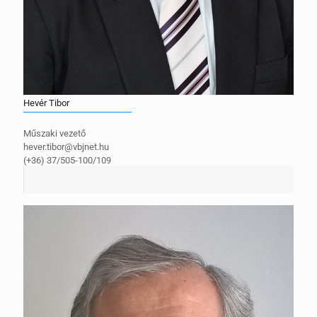
Hevér Tibor
Műszaki vezető
hever.tibor@vbjnet.hu
(+36) 37/505-100/109