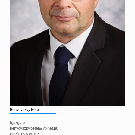
Benyovszky Péter
Igazgató
benyovszky.peter@vbjnet.hu
(+36) 37/505-105