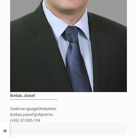
Borbás József
Szakmai igazgatóhelyettes
borbas.jozsef@vbjnet.hu
(+36) 37/505-104