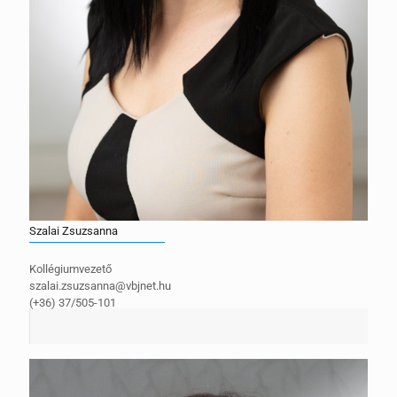
Szalai Zsuzsanna
Kollégiumvezető
szalai.zsuzsanna@vbjnet.hu
(+36) 37/505-101