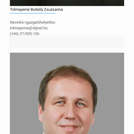
Tolmayerné Borbély Zsuzsanna
Nevelési igazgatóhelyettes
tolmayerne@vbjnet.hu
(+36) 37/505-106