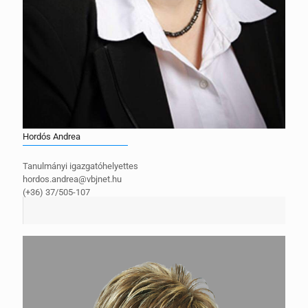
Hordós Andrea
Tanulmányi igazgatóhelyettes
hordos.andrea@vbjnet.hu
(+36) 37/505-107