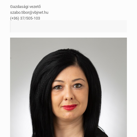
Gazdasági vezető
szabo.tibor@vbjnet.hu
(+36) 37/505-103