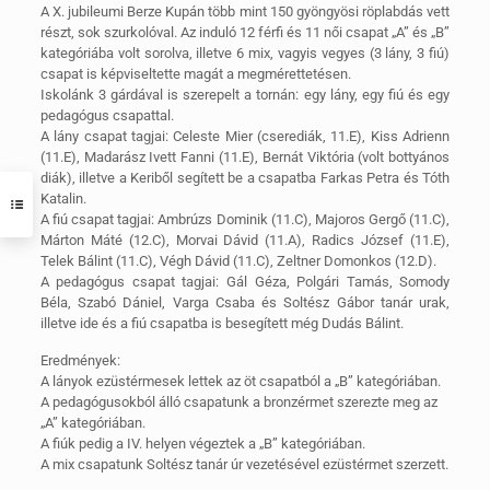
A X. jubileumi Berze Kupán több mint 150 gyöngyösi röplabdás vett
részt, sok szurkolóval. Az induló 12 férfi és 11 női csapat „A” és „B”
kategóriába volt sorolva, illetve 6 mix, vagyis vegyes (3 lány, 3 fiú)
csapat is képviseltette magát a megmérettetésen.
Iskolánk 3 gárdával is szerepelt a tornán: egy lány, egy fiú és egy
pedagógus csapattal.
A lány csapat tagjai: Celeste Mier (cserediák, 11.E), Kiss Adrienn
(11.E), Madarász Ivett Fanni (11.E), Bernát Viktória (volt bottyános
diák), illetve a Keriből segített be a csapatba Farkas Petra és Tóth
Katalin.
A fiú csapat tagjai: Ambrúzs Dominik (11.C), Majoros Gergő (11.C),
Márton Máté (12.C), Morvai Dávid (11.A), Radics József (11.E),
Telek Bálint (11.C), Végh Dávid (11.C), Zeltner Domonkos (12.D).
A pedagógus csapat tagjai: Gál Géza, Polgári Tamás, Somody
Béla, Szabó Dániel, Varga Csaba és Soltész Gábor tanár urak,
illetve ide és a fiú csapatba is besegített még Dudás Bálint.
Eredmények:
A lányok ezüstérmesek lettek az öt csapatból a „B” kategóriában.
A pedagógusokból álló csapatunk a bronzérmet szerezte meg az
„A” kategóriában.
A fiúk pedig a IV. helyen végeztek a „B” kategóriában.
A mix csapatunk Soltész tanár úr vezetésével ezüstérmet szerzett.