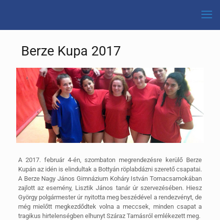
Berze Kupa 2017
A 2017. február 4-én, szombaton megrendezésre kerülő Berze
Kupán az idén is elindultak a Bottyán röplabdázni szerető csapatai.
A Berze Nagy János Gimnázium Koháry István Tornacsarnokában
zajlott az esemény, Lisztik János tanár úr szervezésében. Hiesz
György polgármester úr nyitotta meg beszédével a rendezvényt, de
még mielőtt megkezdődtek volna a meccsek, minden csapat a
tragikus hirtelenségben elhunyt Száraz Tamásról emlékezett meg.