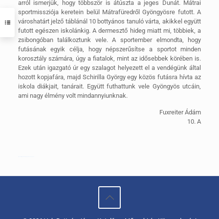
arról ismerjük, hogy többször is átúszta a jeges Dunát. Mátrai
sportmissziója keretein belül Mátrafüredről Gyöngyösre futott.
A
városhatárt jelző táblánál 10 bottyános tanuló várta, akikkel együtt
futott egészen iskolánkig. A dermesztő hideg miatt mi, többiek, a
zsibongóban találkoztunk vele. A sportember elmondta, hogy
futásának egyik célja, hogy népszerűsítse a sportot minden
korosztály számára, úgy a fiatalok, mint az idősebbek körében is.
Ezek után igazgató úr egy szalagot helyezett el a vendégünk által
hozott kopjafára, majd Schirilla György egy közös futásra hívta az
iskola diákjait, tanárait. Együtt futhattunk vele Gyöngyös utcáin,
ami nagy élmény volt mindannyiunknak.
Fuxreiter Ádám
10. A
Watch Full Movie Online Streaming Online and Download