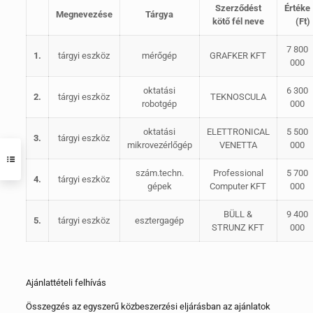
Szerződést
Értéke
Megnevezése
Tárgya
kötő fél neve
(Ft)
7 800
1.
tárgyi eszköz
mérőgép
GRAFKER KFT
000
oktatási
6 300
2.
tárgyi eszköz
TEKNOSCULA
robotgép
000
oktatási
ELETTRONICAL
5 500
3.
tárgyi eszköz
mikrovezérlőgép
VENETTA
000
szám.techn.
Professional
5 700
4.
tárgyi eszköz
gépek
Computer KFT
000
BÜLL &
9 400
5.
tárgyi eszköz
esztergagép
STRUNZ KFT
000
Ajánlattételi felhívás
Összegzés az egyszerű közbeszerzési eljárásban az ajánlatok