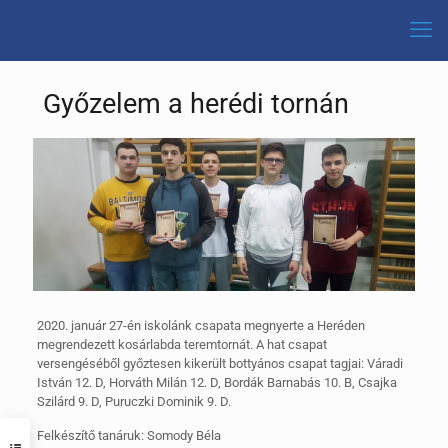
Győzelem a herédi tornán
2020. január 27-én iskolánk csapata megnyerte a Heréden
megrendezett kosárlabda teremtornát. A hat csapat
versengéséből győztesen kikerült bottyános csapat tagjai: Váradi
István 12. D, Horváth Milán 12. D, Bordák Barnabás 10. B, Csajka
Szilárd 9. D, Puruczki Dominik 9. D.
Felkészítő tanáruk: Somody Béla