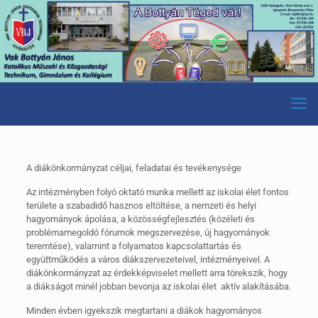
A diákönkormányzat céljai, feladatai és tevékenysége
Az intézményben folyó oktató munka mellett az iskolai élet fontos
területe a szabadidő hasznos eltöltése, a nemzeti és helyi
hagyományok ápolása, a közösségfejlesztés (közéleti és
problémamegoldó fórumok megszervezése, új hagyományok
teremtése), valamint a folyamatos kapcsolattartás és
együttműködés a város diákszervezeteivel, intézményeivel. A
diákönkormányzat az érdekképviselet mellett arra törekszik, hogy
a diákságot minél jobban bevonja az iskolai élet aktív alakításába.
Minden évben igyekszik megtartani a diákok hagyományos