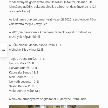
rendezvényeit: gólyaavató, mikulásozás, B-faktor, diáknap. Ha
lehetőség adódik, bekapcsolódik a városi rendezvényekbe is (24
órás vetélkedő).
Az idei tanév diákönkormányzati vezetőit 2025. szeptember 16-án
választotta meg a közgyűlés.
A 2025/26. tanévben a következő tanulók kaptak bizalmat az
osztályok képviselőitől:
A DÖK elnöke: Jandó Zsófia Réka 11. C
Alelnöke: Kiss Alina 12. E
Tagjai: Docsa Balázs 11. E
Hordós Márk 13. B
Horváth Kristóf 10. B
Káposzta Bence 13. B
Mák Barbara 13. E
Németh Levente 10. B
Szabó Bence 11. B
Viski Márton Máté 13. E
A diákönkormányzatot segítő tanár Ludányiné Prém Judit.