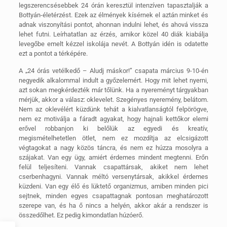
legszerencsésebbek 24 órán keresztül intenzíven tapasztalják a
Bottyán-életérzést.
Ezek az élmények kísérnek el aztán minket és
adnak viszonyítási pontot, ahonnan indulni lehet, és ahová vissza
lehet futni. Leírhatatlan az érzés, amikor közel 40 diák kiabálja
levegőbe emelt kézzel iskolája nevét. A Bottyán idén is odatette
ezt a pontot a térképére.
A „24 órás vetélkedő – Aludj máskor!” csapata március 9-10-én
negyedik alkalommal indult a győzelemért. Hogy mit lehet nyerni,
azt sokan megkérdezték már tőlünk. Ha a nyereményt tárgyakban
mérjük, akkor a válasz: oklevelet. Szegényes nyeremény, belátom.
Nem az oklevélért küzdünk tehát a kialvatlanságtól felpörögve,
nem ez motiválja a fáradt agyakat, hogy hajnali kettőkor elemi
erővel robbanjon ki belőlük az egyedi és kreatív,
megismételhetetlen ötlet, nem ez mozdítja az elcsigázott
végtagokat a nagy közös táncra, és nem ez húzza mosolyra a
szájakat. Van egy ügy, amiért érdemes mindent megtenni. Erőn
felül teljesíteni. Vannak csapattársak, akiket nem lehet
cserbenhagyni. Vannak méltó versenytársak, akikkel érdemes
küzdeni. Van egy élő és lüktető organizmus, amiben minden pici
sejtnek, minden egyes csapattagnak pontosan meghatározott
szerepe van, és ha ő nincs a helyén, akkor akár a rendszer is
összedőlhet. Ez pedig kimondatlan húzóerő.