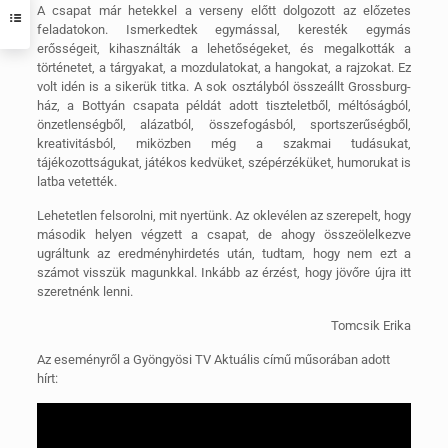
A csapat már hetekkel a verseny előtt dolgozott az előzetes
feladatokon. Ismerkedtek egymással, keresték egymás
erősségeit, kihasználták a lehetőségeket, és megalkották a
történetet, a tárgyakat, a mozdulatokat, a hangokat, a rajzokat. Ez
volt idén is a sikerük titka. A sok osztályból összeállt Grossburg-
ház, a Bottyán csapata példát adott tiszteletből, méltóságból,
önzetlenségből, alázatból, összefogásból, sportszerűségből,
kreativitásból, miközben még a szakmai tudásukat,
tájékozottságukat, játékos kedvüket, szépérzéküket, humorukat is
latba vetették.
Lehetetlen felsorolni, mit nyertünk. Az oklevélen az szerepelt, hogy
második helyen végzett a csapat, de ahogy összeölelkezve
ugráltunk az eredményhirdetés után, tudtam, hogy nem ezt a
számot visszük magunkkal. Inkább az érzést, hogy jövőre újra itt
szeretnénk lenni.
Tomcsik Erika
Az eseményről a Gyöngyösi TV Aktuális című műsorában adott
hírt: