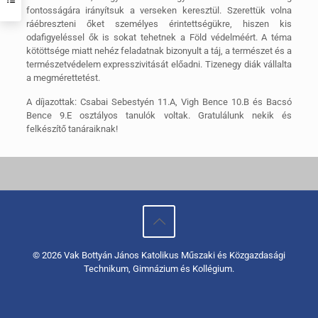
fontosságára irányítsuk a verseken keresztül. Szerettük volna
ráébreszteni őket személyes érintettségükre, hiszen kis
odafigyeléssel ők is sokat tehetnek a Föld védelméért. A téma
kötöttsége miatt nehéz feladatnak bizonyult a táj, a természet és a
természetvédelem expresszivitását előadni. Tizenegy diák vállalta
a megmérettetést.
A díjazottak: Csabai Sebestyén 11.A, Vigh Bence 10.B és Bacsó
Bence 9.E osztályos tanulók voltak. Gratulálunk nekik és
felkészítő tanáraiknak!
© 2026 Vak Bottyán János Katolikus Műszaki és Közgazdasági
Technikum, Gimnázium és Kollégium.