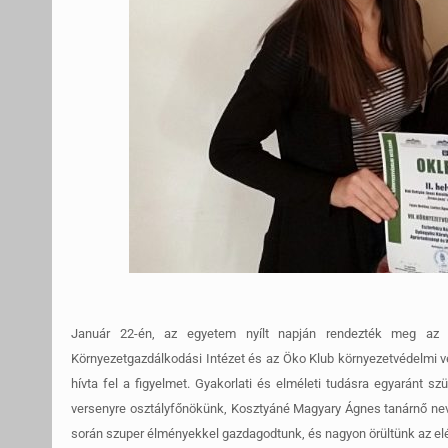
Január 22-én, az egyetem nyílt napján rendezték meg az 
Környezetgazdálkodási Intézet és az Öko Klub környezetvédelmi 
hívta fel a figyelmet.
Gyakorlati és elméleti tudásra egyaránt sz
versenyre osztályfőnökünk, Kosztyáné Magyary Ágnes tanárnő nevez
során szuper élményekkel gazdagodtunk, és nagyon örültünk az el