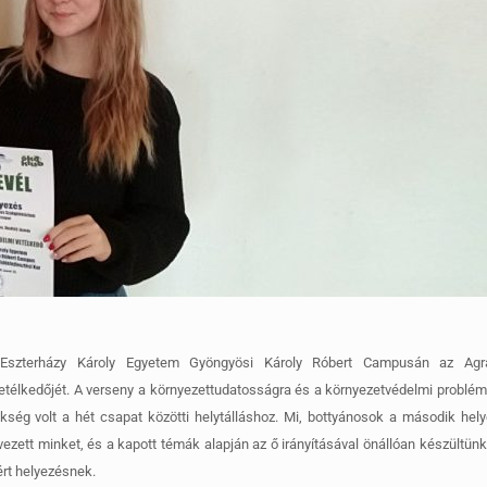
Eszterházy Károly Egyetem Gyöngyösi Károly Róbert Campusán az Agr
vetélkedőjét. A verseny a környezettudatosságra és a környezetvédelmi probl
ükség volt a hét csapat közötti helytálláshoz. Mi, bottyánosok a második hel
ett minket, és a kapott témák alapján az ő irányításával önállóan készültünk 
ért helyezésnek.