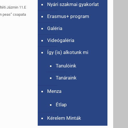
Nyári szakmai gyakorlat
ltéti Jázmin 11.E
en peas” csapata
Erasmus+ program
Galéria
Videógaléria
Így (is) alkotunk mi
Tanulóink
Tanáraink
Menza
Étlap
Kérelem Minták