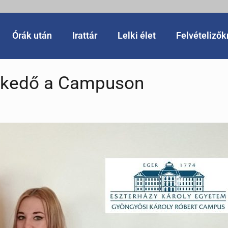
Órák után
Irattár
Lelki élet
Felvételiző
élkedő a Campuson