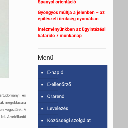
Spanyol orientáció
Gyöngyös múltja a jelenben – az
építészeti örökség nyomában
Intézményünkben az ügyintézési
határidő 7 munkanap
Menü
E-napló
E-ellenőrző
ártudományi és
Órarend
émák megoldására
Levelezés
yen végeztünk. A
fel. A vetélkedő
Közösségi szolgálat