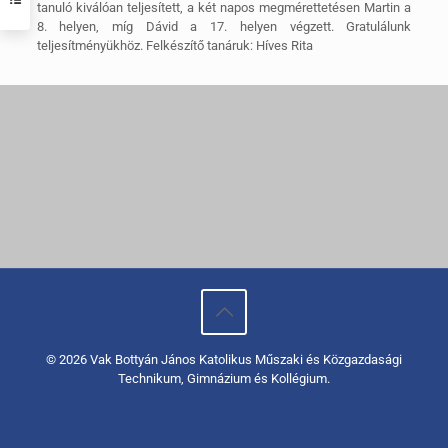
tanuló kiválóan teljesített, a két napos megmérettetésen Martin a
8. helyen, míg Dávid a 17. helyen végzett. Gratulálunk
teljesítményükhöz. Felkészítő tanáruk: Híves Rita
© 2026 Vak Bottyán János Katolikus Műszaki és Közgazdasági
Technikum, Gimnázium és Kollégium.