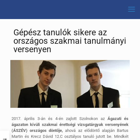
Gépész tanulók sikere az
országos szakmai tanulmányi
versenyen
2017. április 3-án és 4-én zajlott Szolnokon az
Ágazati és
ágazaton kívüli szakmai érettségi vizsgatárgyak versenyének
(ÁSZÉV) országos döntője,
ahová az elődöntő alapján Bartus
Martin és Krecz Dávid 12.C osztályos tanuló jutott be.
Mindkét