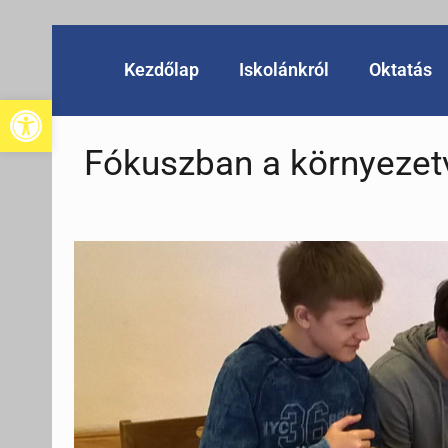
Kezdőlap
Iskolánkról
Oktatás
Eszköztár megnyitása
Fókuszban a környeze