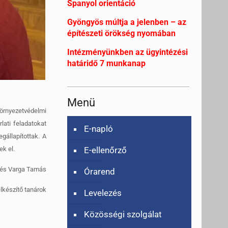
Spanyol orientáció
Gyöngyös múltja a jelenben – az
építészeti örökség nyomában
Intézményünkben az ügyintézési
határidő 7 munkanap
Menü
örnyezetvédelmi
lati feladatokat
E-napló
gállapítottak. A
E-ellenőrző
ek el.
a és Varga Tamás
Órarend
elkészítő tanárok
Levelezés
Közösségi szolgálat