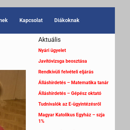
knek
Kapcsolat
Diákoknak
Aktuális
Nyári ügyelet
Javítóvizsga beosztása
Rendkívüli felvételi eljárás
Álláshirdetés – Matematika tanár
Álláshirdetés – Gépész oktató
Tudnivalók az E-ügyintézésről
Magyar Katolikus Egyház – szja
1%