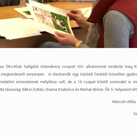
az Öko-Klub hallgatói öntevékeny csoport VIII. alkalommal rendezte meg K
-én megrendezett versenyen.
A résztvevők egy írásbeli fordulót követően gyakor
védelmi ismereteinek mélyítése volt, de a 16 csapat között sorrendet is me
tta társaság: Miksi Zoltán, Grama Szabolcs és Molnár Brúnó. Ők 5. helyezést ért
Marczin Attli
f