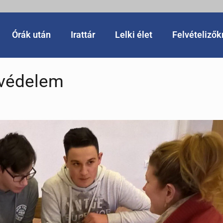
Órák után
Irattár
Lelki élet
Felvételiző
tvédelem