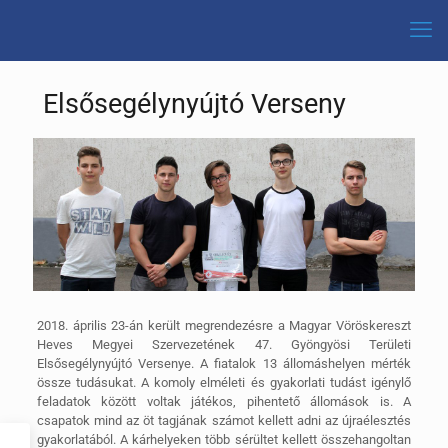
Elsősegélynyújtó Verseny
2018. április 23-án került megrendezésre a Magyar Vöröskereszt
Heves Megyei Szervezetének 47. Gyöngyösi Területi
Elsősegélynyújtó Versenye. A fiatalok 13 állomáshelyen mérték
össze tudásukat.
A komoly elméleti és gyakorlati tudást igénylő
feladatok között voltak játékos, pihentető állomások is. A
csapatok mind az öt tagjának számot kellett adni az újraélesztés
gyakorlatából. A kárhelyeken több sérültet kellett összehangoltan