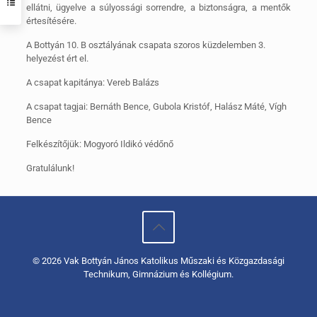
ellátni, ügyelve a súlyossági sorrendre, a biztonságra, a mentők
értesítésére.
A Bottyán 10. B osztályának csapata szoros küzdelemben 3.
helyezést ért el.
A csapat kapitánya: Vereb Balázs
A csapat tagjai: Bernáth Bence, Gubola Kristóf, Halász Máté, Vígh
Bence
Felkészítőjük: Mogyoró Ildikó védőnő
Gratulálunk!
© 2026 Vak Bottyán János Katolikus Műszaki és Közgazdasági
Technikum, Gimnázium és Kollégium.