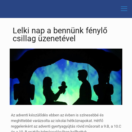
Lelki nap a bennünk fénylő
csillag üzenetével
Az adventi készülődés ebben az évben is színesebbé és
meghittebbé varázsolta az iskolai hétköznapokat. Hétfő
reggelenként az adventi gyertyagyújtás rövid műsorait a 9.B, a 10.C
és a 10. B osztály tolmácsolásában hallhattuk.