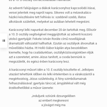
Az adventi faliújságon a diákok karácsonyhoz kapcsolódó írásai,
versei jelentek meg napról napra. Sikeres volt a mézeskalács-
házikó készítésére tett felhívás is: szebbnél szebb, illatos
alkotások születtek, melyeket az aulában lehetett megnézni.
Karácsonyi lelki napunkat december 20-án tartottuk meg. Először
a 10. D osztály segítségével meggyújtottuk az adventi koszorú
utolsó gyertyáját: Fekete István Roráte című novellájának
dramatizált változatát hallhattuk. Ezután az osztályok átvonultak a
művelődési házba. Itt Holló Gábor káplán atya beszédében
kiemelte, hogy ha családunkban, osztályközösségünkben éljük
azt a szeretetet, amire Jézus tanított, a csoda bennünk is
megszületik, és egész évben karácsony lesz.
A karácsonyi műsort idén a 10. E osztály készítette el. Jelképes
utazást tehettünk időben és lelki értelemben is a várakozástól a
megérkezésig, Jézus születéséig. A fény szimbólumainak
felhasználásával: gyertyás tánccal, árnyjátékkal vált még
érzékelhetőbbé a műsor üzenete:
„induljunk szívünk dzsungelében
az embert megkeresni
a jóságot még ma