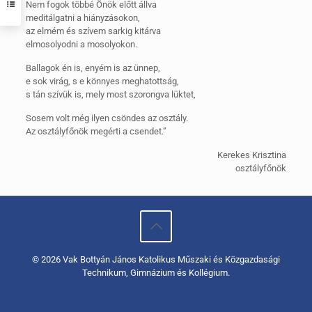
Nem fogok többé Önök előtt állva
meditálgatni a hiányzásokon,
az elmém és szívem sarkig kitárva
elmosolyodni a mosolyokon.
Ballagok én is, enyém is az ünnep,
e sok virág, s e könnyes meghatottság,
s tán szívük is, mely most szorongva lüktet,
Sosem volt még ilyen csöndes az osztály.
Az osztályfőnök megérti a csendet.”
Kerekes Krisztina
osztályfőnök
© 2026 Vak Bottyán János Katolikus Műszaki és Közgazdasági
Technikum, Gimnázium és Kollégium.