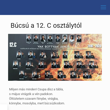
Búcsú a 12. C osztálytól
Milyen más minden! Csupa dísz a tábla,
s május virágzik a vén padokon.
Öltöztetem szavam fénybe, virágba,
könnybe, mosolyba, mert búcsúzkodom.