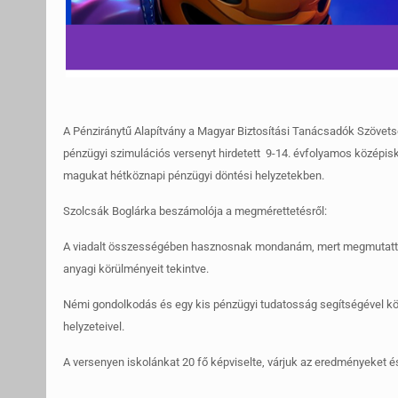
A Pénziránytű Alapítvány a Magyar Biztosítási Tanácsadók Szö
pénzügyi szimulációs versenyt hirdetett 9-14. évfolyamos középisk
magukat hétköznapi pénzügyi döntési helyzetekben.
Szolcsák Boglárka beszámolója a megmérettetésről:
A viadalt összességében hasznosnak mondanám, mert megmutatta, h
anyagi körülményeit tekintve.
Némi gondolkodás és egy kis pénzügyi tudatosság segítségével könn
helyzeteivel.
A versenyen iskolánkat 20 fő képviselte, várjuk az eredményeket é