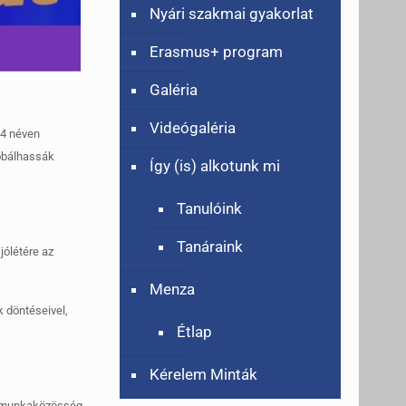
Nyári szakmai gyakorlat
Erasmus+ program
Galéria
Videógaléria
24 néven
róbálhassák
Így (is) alkotunk mi
Tanulóink
Tanáraink
jólétére az
Menza
k döntéseivel,
Étlap
Kérelem Minták
 munkaközösség