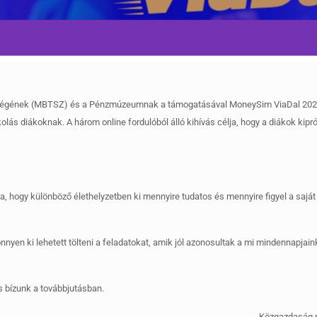
vetségének (MBTSZ) és a Pénzmúzeumnak a támogatásával MoneySim ViaDal 20
olás diákoknak. A három online fordulóból álló kihívás célja, hogy a diákok kip
ogy különböző élethelyzetben ki mennyire tudatos és mennyire figyel a saját 
yen ki lehetett tölteni a feladatokat, amik jól azonosultak a mi mindennapjain
s bízunk a továbbjutásban.
Közgazdaság