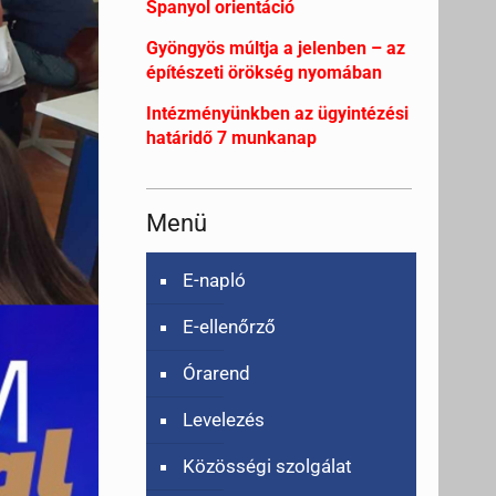
Spanyol orientáció
Gyöngyös múltja a jelenben – az
építészeti örökség nyomában
Intézményünkben az ügyintézési
határidő 7 munkanap
Menü
E-napló
E-ellenőrző
Órarend
Levelezés
Közösségi szolgálat