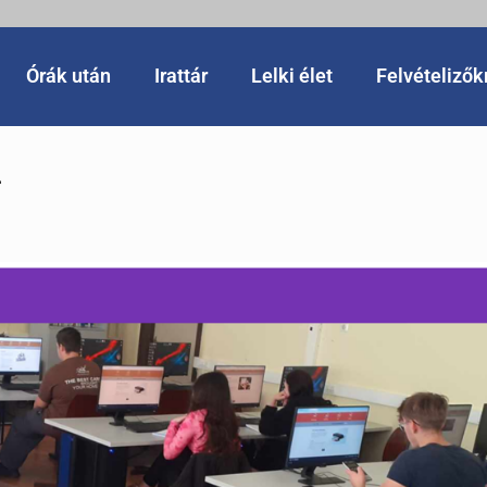
Órák után
Irattár
Lelki élet
Felvételiző
4