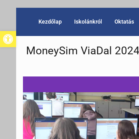
Kezdőlap
Iskolánkról
Oktatás
Eszköztár megnyitása
MoneySim ViaDal 202