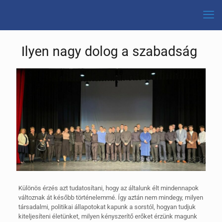
Ilyen nagy dolog a szabadság
Különös érzés azt tudatosítani, hogy az általunk élt mindennapok
változnak át később történelemmé. Így aztán nem mindegy, milyen
társadalmi, politikai állapotokat kapunk a sorstól, hogyan tudjuk
kiteljesíteni életünket, milyen kényszerítő erőket érzünk magunk