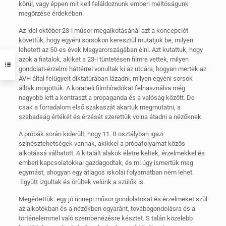
körül, vagy éppen mit kell feláldoznunk emberi méltóságunk
megőrzése érdekében.
Az idei október 23-i műsor megalkotásánál azt a koncepciót
követtük, hogy egyéni sorsokon keresztül mutatjuk be, milyen
lehetett az 50-es évek Magyarországában élni. Azt kutattuk, hogy
azok a fiatalok, akiket a 23-i tüntetésen filmre vettek, milyen
gondolati-érzelmi háttérrel vonultak ki az utcára, hogyan mertek az
ÁVH által felügyelt diktatúrában lázadni, milyen egyéni sorsok
álltak mögöttük. A korabeli filmhíradókat felhasználva még
nagyobb lett a kontraszt a propaganda és a valóság között. De
csak a forradalom első szakaszát akartuk megmutatni, a
szabadság értékét és érzését szerettük volna átadni a nézőknek.
A próbák során kiderült, hogy 11. B osztályban igazi
színésztehetségek vannak, akikkel a próbafolyamat közös
alkotássá válhatott. A kitalált alakok életre keltek, érzelmekkel és
emberi kapcsolatokkal gazdagodtak, és mi úgy ismertük meg
egymást, ahogyan egy átlagos iskolai folyamatban nem lehet.
Együtt izgultak és örültek velünk a szülők is.
Megértettük: egy jó ünnepi műsor gondolatokat és érzelmeket szül
az alkotókban és a nézőkben egyaránt, továbbgondolásra és a
történelemmel való szembenézésre késztet. S talán közelebb