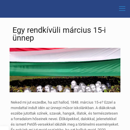
Egy rendkívüli március 15-i
ünnep
Neked mi jut eszedbe, ha azt hallod, 1848. március 15-e? Ezzel a
mondattal indult idén az ünnepi műsor iskolánkban. A diákoknak
eszébe jutottak színek, szavak, hangok, illatok, és természetesen
a forradalom hőseinek nevei. Élőképekkel, dalokkal, jelenetekkel
és ismert Petőfi-versekkel idézték meg a történelmi eseményeket.
És nekünk mi jut majd eszünkbe, ha azt halljuk majd, 2020.