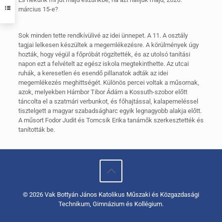
március 15-e?
Sok minden tette rendkívülivé az idei ünnepet. A 11. A osztály
tagjai lelkesen készültek a megemlékezésre. A körülmények úgy
hozták, hogy végül a főpróbát rögzítették, és az utolsó tanítási
napon ezt a felvételt az egész iskola megtekinthette. Az utcai
ruhák, a keresetlen és esendő pillanatok adták az idei
megemlékezés meghittségét. Különös percei voltak a műsornak,
azok, melyekben Hámbor Tibor Ádám a Kossuth-szobor előtt
táncolta el a szatmári verbunkot, és főhajtással, kalapemeléssel
tisztelgett a magyar szabadságharc egyik legnagyobb alakja előtt.
A műsort Fodor Judit és Tomcsik Erika tanárnők szerkesztették és
tanították be.
© 2026 Vak Bottyán János Katolikus Műszaki és Közgazdasági
Technikum, Gimnázium és Kollégium.