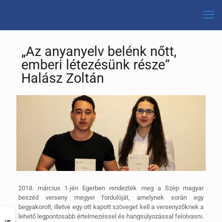
„Az anyanyelv belénk nőtt,
emberi létezésünk része”
Halász Zoltán
2018. március 1-jén Egerben rendezték meg a Szép magyar
beszéd verseny megyei fordulóját, amelynek során egy
begyakorolt, illetve egy ott kapott szöveget kell a versenyzőknek a
lehető legpontosabb értelmezéssel és hangsúlyozással felolvasni.