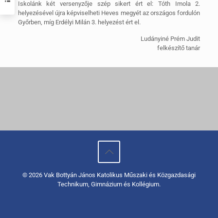
Iskolánk két versenyzője szép sikert ért el: Tóth Imola 2.
helyezésével újra képviselheti Heves megyét az országos fordulón
Győrben, míg Erdélyi Milán 3. helyezést ért el.
Ludányiné Prém Judit
felkészítő tanár
© 2026 Vak Bottyán János Katolikus Műszaki és Közgazdasági
Technikum, Gimnázium és Kollégium.