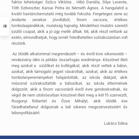
faktor tehetségei: Szűcs Viktória , Hibó Daniéla, Silye Levente,
Tóth Szilveszter, Karsai Petra és Németh Ágnes. A hangulatot a
kiváló hastáncbemutató még tovább fokozta. Fergeteges zene az
Andante zenekar jóvoltából, finom vacsora, értékes
tombolaajándékok, mulatság hajnalig. Mindehhez mulatni szerető
szülői csapat, akik a jó ügy mellé álltak. Mi, akik részt vettünk az
estén, elmondhatjuk, hogy ismét feledhetetlen szórakozásban volt
részünk.
Az ötödik alkalommal megrendezett – és évről évre sikeresebb –
rendezvény idén is példás összefogás eredménye. Köszönet illeti
meg azokat a szülőket és kollégákat, akik részt vettek a bálon,
azokat, akik támogató jegyet vásároltak, azokat, akik az értékes
tombolanyereményeket felajánlották, az iskola diákjait, akik
műsorral szórakoztatták a bálozókat, az iskola éttermének
dolgozóit, akik a finom vacsoráról évről évre gondoskodnak, és
végül de nem utolsósorban köszönet illeti meg a két fő szervezőt,
Rozgonyi Róbertet és Őzse Mihályt, akik ötödik éve
fáradhatatlanul dolgoznak a bál sikeres megszervezéséért és
lebonyolításáért.
Lukács Edina