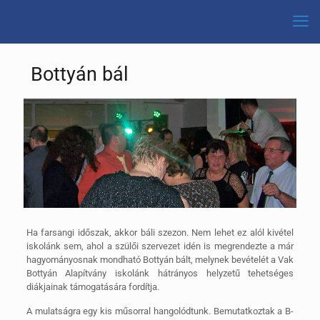
Bottyán bál
Ha farsangi időszak, akkor báli szezon. Nem lehet ez alól kivétel
iskolánk sem, ahol a szülői szervezet idén is megrendezte a már
hagyományosnak mondható Bottyán bált, melynek bevételét a Vak
Bottyán Alapítvány iskolánk hátrányos helyzetű tehetséges
diákjainak támogatására fordítja.
A mulatságra egy kis műsorral hangolódtunk. Bemutatkoztak a B-