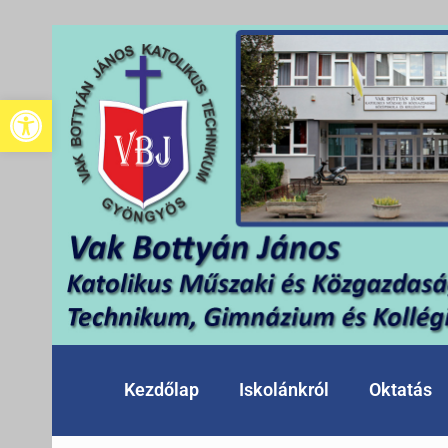
Eszköztár megnyitása
Kezdőlap
Iskolánkról
Oktatás