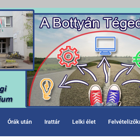
Órák után
Irattár
Lelki élet
Felvételiző