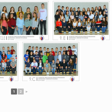
1
2
►