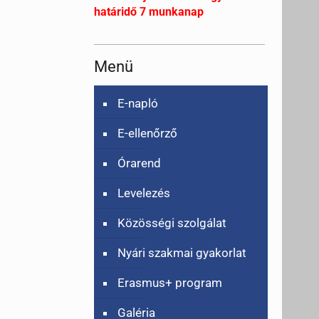
határidő 7 munkanap
Menü
E-napló
E-ellenőrző
Órarend
Levelezés
Közösségi szolgálat
Nyári szakmai gyakorlat
Erasmus+ program
Galéria