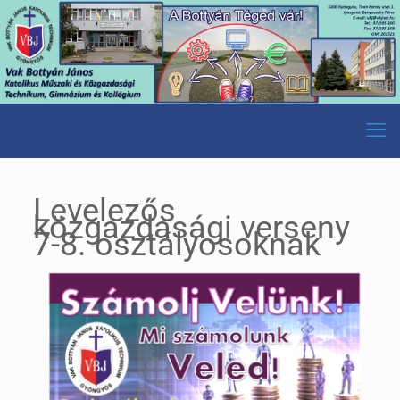
Levelezős
közgazdasági verseny
7-8. osztályosoknak