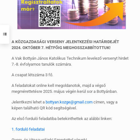
A KÖZGAZDASÁGI VERSENY JELENTKEZÉSI HATÁRIDEJÉT
2024. OKTÓBER 7. HÉTFŐIG MEGHOSSZABBÍTOTTUK!
A Vak Bottyán János Katolikus Technikum levelező versenyt hirdet
7.-8. évfolyamos tanulók számára.
A csapat létszáma 3 fő.
A feladatokat online kell megoldanotok, majd a végső
megmérettetésre 2025. május végén kerül sor a Bottyánban.
Jelentkezni lehet a
bottyan.kozge@gmail.com
címen, vagy a
képen található QR kód segítségével.
Az első forduló feladatiba betekinthettek az alábbi linken:
1. forduló feladatai
Gyere, és játssz velünk! Szeretettel várunk!