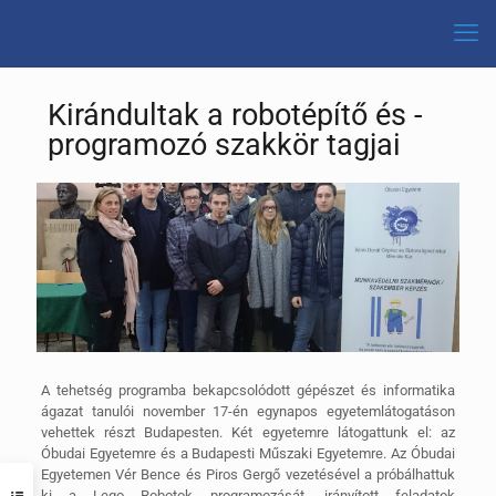
Kirándultak a robotépítő és -
programozó szakkör tagjai
A tehetség programba bekapcsolódott gépészet és informatika
ágazat tanulói november 17-én egynapos egyetemlátogatáson
vehettek részt Budapesten. Két egyetemre látogattunk el: az
Óbudai Egyetemre és a Budapesti Műszaki Egyetemre.
Az Óbudai
Egyetemen Vér Bence és Piros Gergő vezetésével a próbálhattuk
ki a Lego Robotok programozását, irányított feladatok