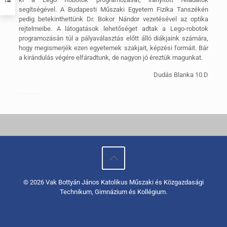
segítségével. A Budapesti Műszaki Egyetem Fizika Tanszékén
pedig betekinthettünk Dr. Bokor Nándor vezetésével az optika
rejtelmeibe. A látogatások lehetőséget adtak a Lego-robotok
programozásán túl a pályaválasztás előtt álló diákjaink számára,
hogy megismerjék ezen egyetemek szakjait, képzési formáit. Bár
a kirándulás végére elfáradtunk, de nagyon jó éreztük magunkat.
Dudás Blanka 10.D
Watch The Channel (2016) Full Movie Online Streaming Online and Download
© 2026 Vak Bottyán János Katolikus Műszaki és Közgazdasági
Technikum, Gimnázium és Kollégium.