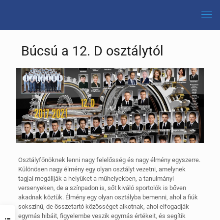
Búcsú a 12. D osztálytól
Osztályfőnöknek lenni nagy felelősség és nagy élmény egyszerre.
Különösen nagy élmény egy olyan osztályt vezetni, amelynek
tagjai megállják a helyüket a műhelyekben, a tanulmányi
versenyeken, de a színpadon is, sőt kiváló sportolók is bőven
akadnak köztük. Élmény egy olyan osztályba bemenni, ahol a fiúk
sokszínű, de összetartó közösséget alkotnak, ahol elfogadják
egymás hibáit, figyelembe veszik egymás értékeit, és segítik