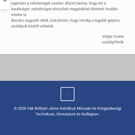
egymást a nehézségek esetén. Bízom benne, hogy ezt a
barátságot, nyitottságot elviszitek magatokkal életetek további
éveibe is.
Büszke vagyunk rátok, köszönöm, hogy mindig a legjobb gépész
osztályok között voltatok.
Varga Csaba
osztályfőnök
© 2026 Vak Bottyán János Katolikus Műszaki és Közgazdasági
Technikum, Gimnázium és Kollégium.