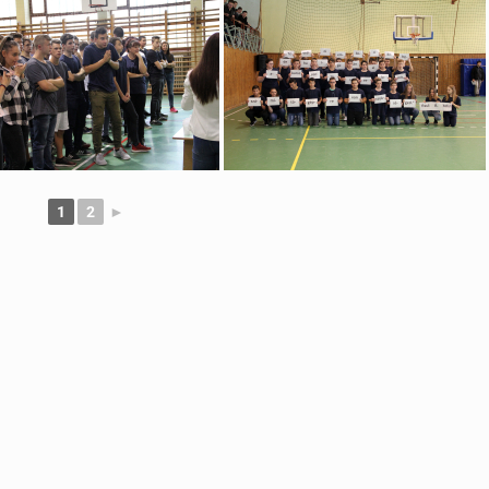
1
2
►