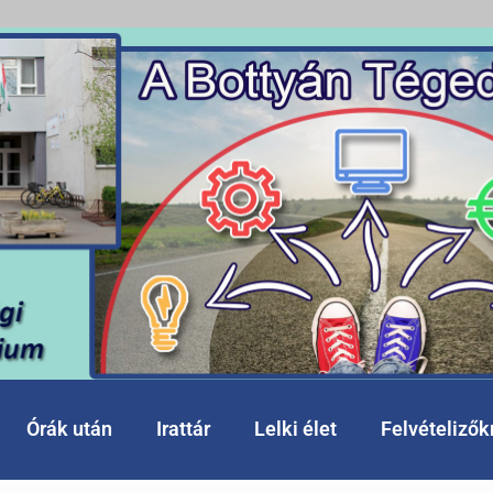
Órák után
Irattár
Lelki élet
Felvételiző