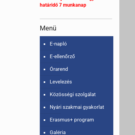
határidő 7 munkanap
Menü
E-napló
E-ellenőrző
Órarend
Levelezés
Közösségi szolgálat
Nyári szakmai gyakorlat
Erasmus+ program
Galéria