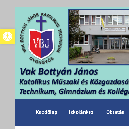
Eszköztár megnyitása
Kezdőlap
Iskolánkról
Oktatás