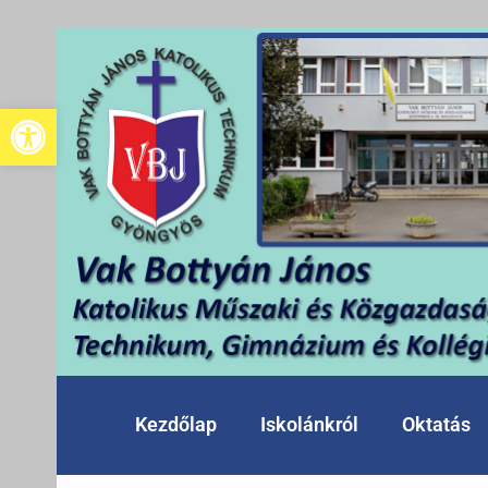
Eszköztár megnyitása
Kezdőlap
Iskolánkról
Oktatás