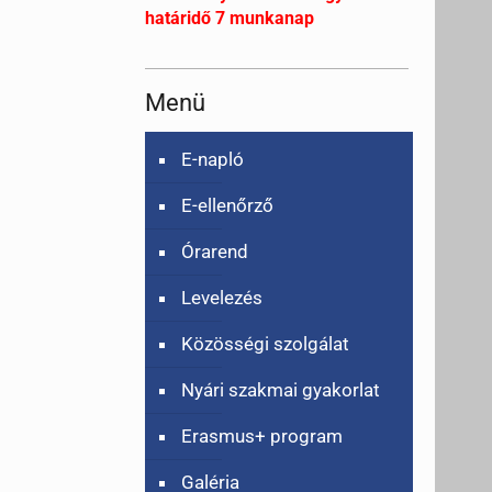
határidő 7 munkanap
Menü
E-napló
E-ellenőrző
Órarend
Levelezés
Közösségi szolgálat
Nyári szakmai gyakorlat
Erasmus+ program
Galéria