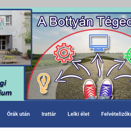
Órák után
Irattár
Lelki élet
Felvételiző