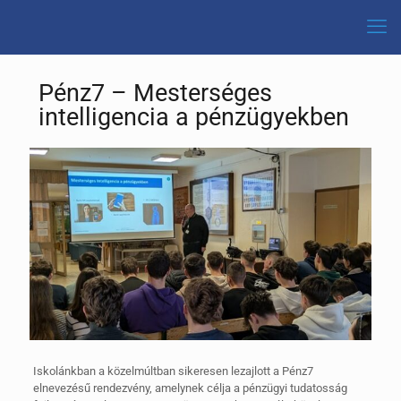
Pénz7 – Mesterséges
intelligencia a pénzügyekben
Iskolánkban a közelmúltban sikeresen lezajlott a Pénz7
elnevezésű rendezvény, amelynek célja a pénzügyi tudatosság