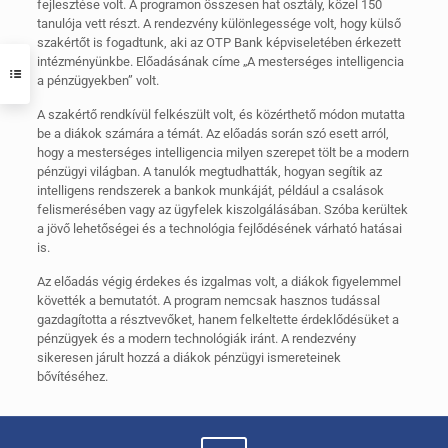
fejlesztése volt. A programon összesen hat osztály, közel 150
tanulója vett részt. A rendezvény különlegessége volt, hogy külső
szakértőt is fogadtunk, aki az OTP Bank képviseletében érkezett
intézményünkbe. Előadásának címe „A mesterséges intelligencia
a pénzügyekben” volt.
A szakértő rendkívül felkészült volt, és közérthető módon mutatta
be a diákok számára a témát. Az előadás során szó esett arról,
hogy a mesterséges intelligencia milyen szerepet tölt be a modern
pénzügyi világban. A tanulók megtudhatták, hogyan segítik az
intelligens rendszerek a bankok munkáját, például a csalások
felismerésében vagy az ügyfelek kiszolgálásában. Szóba kerültek
a jövő lehetőségei és a technológia fejlődésének várható hatásai
is.
Az előadás végig érdekes és izgalmas volt, a diákok figyelemmel
követték a bemutatót. A program nemcsak hasznos tudással
gazdagította a résztvevőket, hanem felkeltette érdeklődésüket a
pénzügyek és a modern technológiák iránt. A rendezvény
sikeresen járult hozzá a diákok pénzügyi ismereteinek
bővítéséhez.