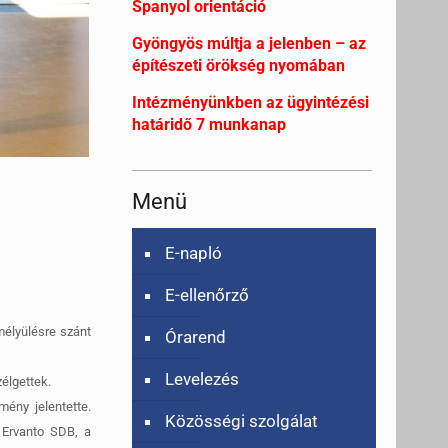
Spanyol orientáció
Gyöngyös múltja a jelenben – az
építészeti örökség nyomában
Intézményünkben az ügyintézési
határidő 7 munkanap
Menü
E-napló
E-ellenőrző
élyülésre szánt
Órarend
Levelezés
élgettek.
ény jelentette.
Közösségi szolgálat
 Ervanto SDB, a