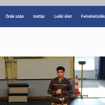
Órák után
Irattár
Lelki élet
Felvételiző