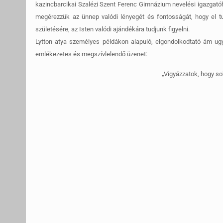
kazincbarcikai Szalézi Szent Ferenc Gimnázium nevelési igazgatóh
megérezzük az ünnep valódi lényegét és fontosságát, hogy el tud
születésére, az Isten valódi ajándékára tudjunk figyelni.
Lytton atya személyes példákon alapuló, elgondolkodtató ám u
emlékezetes és megszívlelendő üzenet:
„Vigyázzatok, hogy so