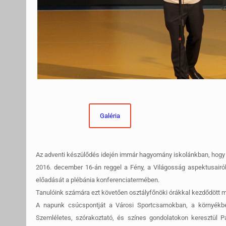
Galéria
Az adventi készülődés idején immár hagyomány iskolánkban, hogy eg
2016. december 16-án reggel a Fény, a Világosság aspektusairó
előadását a plébánia konferenciatermében.
Tanulóink számára ezt követően osztályfőnöki órákkal kezdődött me
A napunk csúcspontját a Városi Sportcsarnokban, a környékbeli
Szemléletes, szórakoztató, és színes gondolatokon keresztül P