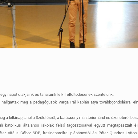
y napot diákjaink és tanáraink lelki feltöltődésének szentelünk.
l hallgatták meg a pedagógusok Varga Pál káplán atya továbbgondolásra, elm
g a lelkinap, ahol a Születésről, a karácsony misztériumáról és üzenetéről besz
 katolikus általános iskolák felső tagozatosaival együtt megtapasztalt élm
áter Vitális Gábor SDB, kazincbarcikai plébánostól és Páter Quadros Lytton