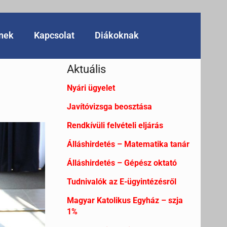
knek
Kapcsolat
Diákoknak
Aktuális
Nyári ügyelet
Javítóvizsga beosztása
Rendkívüli felvételi eljárás
Álláshirdetés – Matematika tanár
Álláshirdetés – Gépész oktató
Tudnivalók az E-ügyintézésről
Magyar Katolikus Egyház – szja
1%