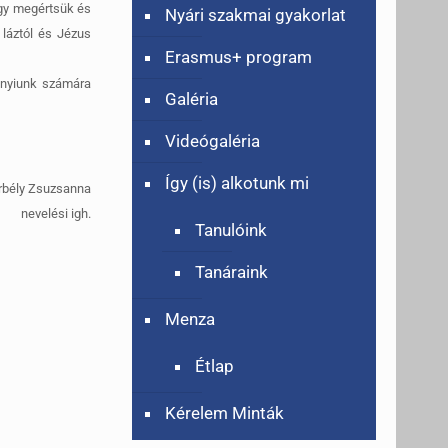
ogy megértsük és
Nyári szakmai gyakorlat
 láztól és Jézus
Erasmus+ program
nnyiunk számára
Galéria
Videógaléria
Így (is) alkotunk mi
rbély Zsuzsanna
nevelési igh.
Tanulóink
Tanáraink
Menza
Étlap
Kérelem Minták