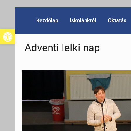
Kezdőlap
Iskolánkról
Oktatás
Eszköztár megnyitása
Adventi lelki nap