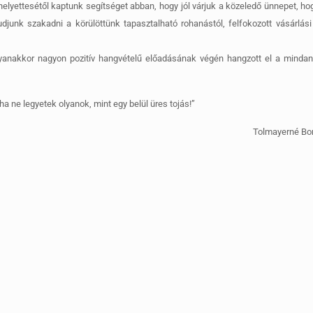
elyettesétől kaptunk segítséget abban, hogy jól várjuk a közeledő ünnepet, h
junk szakadni a körülöttünk tapasztalható rohanástól, felfokozott vásárlási
gyanakkor nagyon pozitív hangvételű előadásának végén hangzott el a minda
ha ne legyetek olyanok, mint egy belül üres tojás!”
Tolmayerné Bo