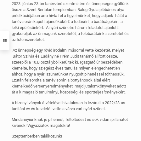
2023. június 23-án tanévzáró szentmisére és ünnepségre gyűltünk
össze a Szent Bertalan templomban. Balog Gyula plébános atya
prédikációjában arra hívta fel a figyelmünket, hogy adjunk hálát a
tanév során kapott ajándékokért: a tudásért, a barátságokért, a
lelki épülésünkért. A nyári szünetre három feladatot ajánlott:
gyakoroljuk az önmagunk szeretetét, a felebarátaink szeretetét és
az Istenszeretetet.
Az ünnepség egy rövid irodalmi műsorral vette kezdetét, melyet
Bátor Szilvia és Ludányiné Prém Judit tanárnő állított össze,
szereplői a 10.B osztályból kerültek ki. Igazgató úr beszédében
kiemelte, hogy az egész éves tanulás milyen elengedhetetlen
ahhoz, hogy a nyári szünetünket nyugodt pihenéssel tölthessük.
Ezután felsorolta a tanév során a bottyánosok által elért
kiemelkedő versenyeredményeket, majd jutalomkönyveket adott
át a kimagasló tanulmányi, közösségi és sportteljesítményekért.
A bizonyítványok átvételével hivatalosan is lezárult a 2022/23-as
tanítási év és kezdetét vette a várva várt nyári szünet.
Mindannyiunknak jó pihenést, feltöltődést és sok vidám pillanatot
kívánok! Vigyázzatok magatokra!
Szeptemberben találkozunk!