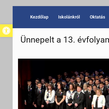
Kezdőlap
Iskolánkról
Oktatás
Eszköztár megnyitása
Ünnepelt a 13. évfolya