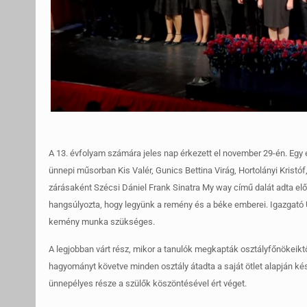
A 13. évfolyam számára jeles nap érkezett el november 29-én. Egy 
ünnepi műsorban Kis Valér, Gunics Bettina Virág, Hortolányi Kristóf
zárásaként Szécsi Dániel Frank Sinatra My way című dalát adta elő
hangsúlyozta, hogy legyünk a remény és a béke emberei. Igazgató Úr
kemény munka szükséges.
A legjobban várt rész, mikor a tanulók megkapták osztályfőnökeikt
hagyományt követve minden osztály átadta a saját ötlet alapján ké
ünnepélyes része a szülők köszöntésével ért véget.