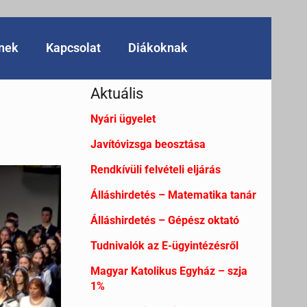
knek
Kapcsolat
Diákoknak
Aktuális
Nyári ügyelet
Javítóvizsga beosztása
Rendkívüli felvételi eljárás
Álláshirdetés – Matematika tanár
Álláshirdetés – Gépész oktató
Tudnivalók az E-ügyintézésről
Magyar Katolikus Egyház – szja
1%