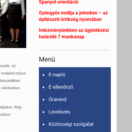
Spanyol orientáció
Gyöngyös múltja a jelenben – az
építészeti örökség nyomában
Intézményünkben az ügyintézési
határidő 7 munkanap
Menü
anulók. Az
z irodalmi műsor
E-napló
id beszédében
E-ellenőrző
k eléréséhez
Órarend
átjukon. Régi
Levelezés
A műsor
Közösségi szolgálat