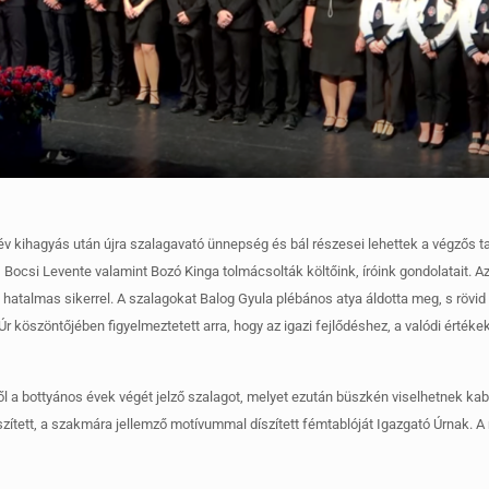
év kihagyás után újra szalagavató ünnepség és bál részesei lehettek a végzős t
, Bocsi Levente valamint Bozó Kinga tolmácsolták költőink, íróink gondolatait. A
 hatalmas sikerrel. A szalagokat Balog Gyula plébános atya áldotta meg, s röv
 köszöntőjében figyelmeztetett arra, hogy az igazi fejlődéshez, a valódi értéke
ől a bottyános évek végét jelző szalagot, melyet ezután büszkén viselhetnek kab
szített, a szakmára jellemző motívummal díszített fémtablóját Igazgató Úrnak. 