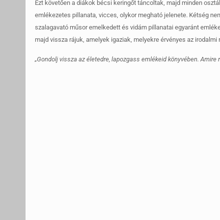
Ezt követően a diákok bécsi keringőt táncoltak, majd minden osz
emlékezetes pillanata, vicces, olykor megható jelenete. Kétség nem
szalagavató műsor emelkedett és vidám pillanatai egyaránt emlék
majd vissza rájuk, amelyek igaziak, melyekre érvényes az irodalmi 
„Gondolj vissza az életedre, lapozgass emlékeid könyvében. Amire rögt