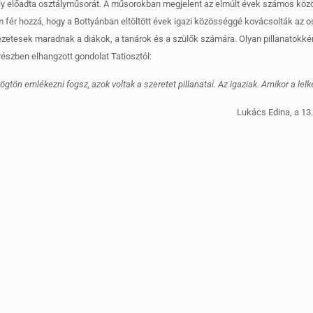
tály előadta osztályműsorát. A műsorokban megjelent az elmúlt évek számos köz
 fér hozzá, hogy a Bottyánban eltöltött évek igazi közösséggé kovácsolták az o
ezetesek maradnak a diákok, a tanárok és a szülők számára. Olyan pillanatokk
részben elhangzott gondolat Tatiosztól:
ön emlékezni fogsz, azok voltak a szeretet pillanatai. Az igaziak. Amikor a lelked
Lukács Edina, a 13