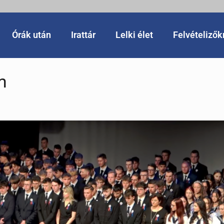
Órák után
Irattár
Lelki élet
Felvételiző
m