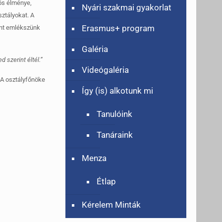
ös élménye,
Nyári szakmai gyakorlat
sztályokat. A
Erasmus+ program
ént emlékszünk
Galéria
 szerint éltél.”
Videógaléria
.A osztályfőnöke
Így (is) alkotunk mi
Tanulóink
Tanáraink
Menza
Étlap
Kérelem Minták