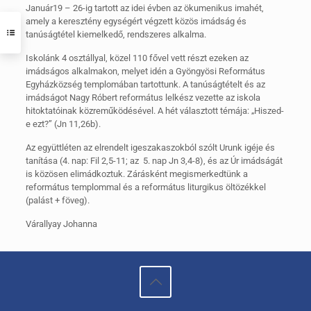
Január19 – 26-ig tartott az idei évben az ökumenikus imahét,
amely a keresztény egységért végzett közös imádság és
tanúságtétel kiemelkedő, rendszeres alkalma.
Iskolánk 4 osztállyal, közel 110 fővel vett részt ezeken az
imádságos alkalmakon, melyet idén a Gyöngyösi Református
Egyházközség templomában tartottunk. A tanúságtételt és az
imádságot Nagy Róbert református lelkész vezette az iskola
hitoktatóinak közreműködésével. A hét választott témája: „Hiszed-
e ezt?” (Jn 11,26b).
Az együttléten az elrendelt igeszakaszokból szólt Urunk igéje és
tanítása (4. nap: Fil 2,5-11; az 5. nap Jn 3,4-8), és az Úr imádságát
is közösen elimádkoztuk. Zárásként megismerkedtünk a
református templommal és a református liturgikus öltözékkel
(palást + föveg).
Várallyay Johanna