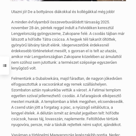
Utazni jó! De a bottyános diákokkal és kollégákkal még jobb!
A minden évfolyamból összeverbuválódott társaság 2025.
november 28-án, péntek reggel indult a Felvidéken keresztül
Lengyelország gyöngyszeme, Zakopane felé. A csodás tájban már
látszott a hófödte Tátra csúcsa. A hegyek téli takarót öltöttek,
gyönyörű látvány tárult elénk. Idegenvezetőnk érdekesnél
érdekesebb történeteket mesélt, s gyorsan el is telt az utazás,
amikor már Lengyelországban Zakopane közelében az ámulattól
nem szóhoz sem jutottunk: a természet szépsége egyszerűen
lenyűgöző volt.
Felmentünk a Gubalowkára, majd fáradtan, de nagyon jókedvűen
elfogyasztottuk a vacsoránkat egy remek szálláshelyen.
Szombaton aztán nyakunkba vettük a várost. A Fatimai templom
egyetlen szóval jellemezhető: csodás. A fafaragások elképesztő
mesteri munkák. A templomban a lélek megpihen, elcsendesedik.
A csend után jött a forgatag: a piac, a nyüzsgő sétálóutca, a
lengyel ételek. A délután ismét az ámulat jegyében telt: hófödte
csúcsok, havas táj, lovasszán, naplemente. Feltöltődve tértünk
nyugovóra, persze, már a táskák rejtettek némi sajtot, ajándékot.
Vasárnap a történelmi Magyarország legészakibb pontja, Nedec