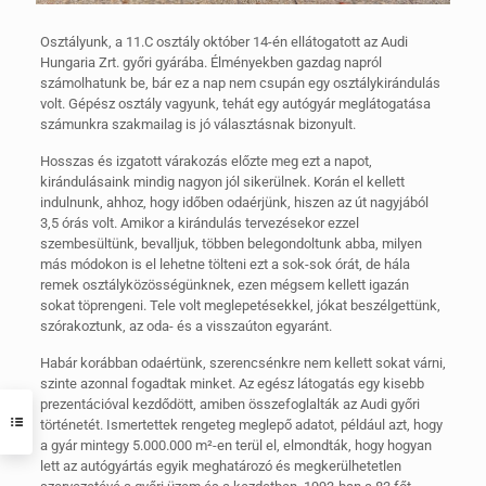
Osztályunk, a 11.C osztály október 14-én ellátogatott az Audi
Hungaria Zrt. győri gyárába. Élményekben gazdag napról
számolhatunk be, bár ez a nap nem csupán egy osztálykirándulás
volt. Gépész osztály vagyunk, tehát egy autógyár meglátogatása
számunkra szakmailag is jó választásnak bizonyult.
Hosszas és izgatott várakozás előzte meg ezt a napot,
kirándulásaink mindig nagyon jól sikerülnek. Korán el kellett
indulnunk, ahhoz, hogy időben odaérjünk, hiszen az út nagyjából
3,5 órás volt. Amikor a kirándulás tervezésekor ezzel
szembesültünk, bevalljuk, többen belegondoltunk abba, milyen
más módokon is el lehetne tölteni ezt a sok-sok órát, de hála
remek osztályközösségünknek, ezen mégsem kellett igazán
sokat töprengeni. Tele volt meglepetésekkel, jókat beszélgettünk,
szórakoztunk, az oda- és a visszaúton egyaránt.
Habár korábban odaértünk, szerencsénkre nem kellett sokat várni,
szinte azonnal fogadtak minket. Az egész látogatás egy kisebb
prezentációval kezdődött, amiben összefoglalták az Audi győri
történetét. Ismertettek rengeteg meglepő adatot, például azt, hogy
a gyár mintegy 5.000.000 m²-en terül el, elmondták, hogy hogyan
lett az autógyártás egyik meghatározó és megkerülhetetlen