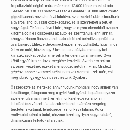
szervezetévé a győri üzem és a kezdetben, 1993-ban a 83 főt
foglalkoztató cégből mára már közel 12.000 főnek munkát adó,
1994-től 50.000.000 motort készítő és évente 170.000 autót gyártó
gigantikusnak nevezhető vállalatává. Az ismertető után elindultunk
a gyárba, ahol busszal közlekedtünk, ez is szemlélteti a terület
nagyságát. Elképesztő volt látni, hogy az egyes elemekből szépen
kiformálódik és összeépül az autó, és szemtanúja lenni annak,
ahogy a frissen összeszerelt autó elsőként beindítva gördül le a
gyártósorról. Ehhez érdekességképpen megtudhattuk, hogy nincs
0 km-es autó, hiszen egy 5 km-es tesztpályára mindegyiket
kiviszik, azokat pedig, amelyek a tengeren túlra mennek, Győr
körül egy 30 km-es távot megtéve tesztelik. Szerintem sokan
szívesen vezetnék ezeket a lenyűgöző autókat. Mi is. Mindezt
gépész tanonc szemmel átélni, nem volt semmi. Ezek után, volt
még időnk, így egy kicsit szétnéztünk Győrben.
Összegezve az átélteket, annyit tudunk mondani, hogy akinek van
lehetősége, látogassa meg a győri Audi gyárat, legalább egyszer
az élete folyamán, mert remek munkalehetőség, ahol a mi
iskolánkban végzett fiatal szakemberek számára rengeteg
területen nyújtanak lehetőséget a munkavállalásra. Külön
motivációt adhat a tudat, részese lenni egy ilyen nagyszabású,
dinamikusan fejlődő vállalatnak.