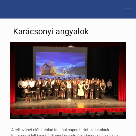
Karácsonyi angyalok
A téli szünet előtti utolsó tanítási napon tartottuk iskolánk
karácsonyi lelki napját. Reggel egy elmélkedéssel és az utolsó