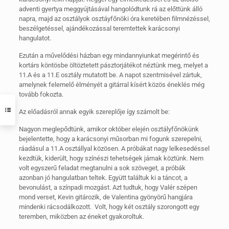
adventi gyertya meggyújtásával hangolódtunk rá az előttünk álló
napra, majd az osztályok osztáyfőnöki óra keretében filmnézéssel,
beszélgetéssel, ajándékozással teremtettek karácsonyi
hangulatot.
Ezután a művelődési házban egy mindannyiunkat megérintő és
kortárs köntösbe öltöztetett pásztorjátékot néztünk meg, melyet a
11.A és a 11.E osztály mutatott be. A napot szentmisével zártuk,
amelynek felemelő élményét a gitárral kísért közös éneklés még
tovább fokozta.
Az előadásról annak egyik szereplője így számolt be:
Nagyon meglepődtünk, amikor október elején osztályfőnökünk
bejelentette, hogy a karácsonyi műsorban mi fogunk szerepelni,
ráadásul a 11.A osztállyal közösen. A próbákat nagy lelkesedéssel
kezdtük, kiderült, hogy színészi tehetségek járnak köztünk. Nem
volt egyszerű feladat megtanulni a sok szöveget, a próbák
azonban jó hangulatban teltek. Együtt találtuk ki a táncot, a
bevonulást, a színpadi mozgást. Azt tudtuk, hogy Valér szépen
mond verset, Kevin gitározik, de Valentina gyönyörű hangjára
mindenki rácsodálkozott. Volt, hogy két osztály szorongott egy
teremben, miközben az éneket gyakoroltuk.