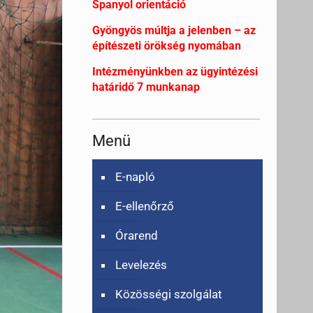
Spanyol orientáció
Gyöngyös múltja a jelenben – az
építészeti örökség nyomában
Intézményünkben az ügyintézési
határidő 7 munkanap
Menü
E-napló
E-ellenőrző
Órarend
Levelezés
Közösségi szolgálat