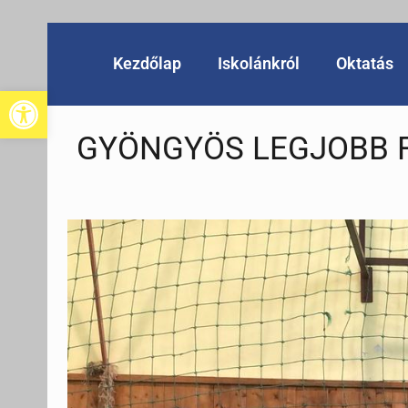
Kezdőlap
Iskolánkról
Oktatás
Eszköztár megnyitása
GYÖNGYÖS LEGJOBB F