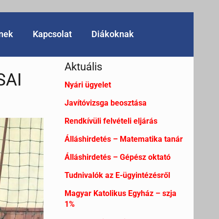
knek
Kapcsolat
Diákoknak
Aktuális
SAI
Nyári ügyelet
Javítóvizsga beosztása
Rendkívüli felvételi eljárás
Álláshirdetés – Matematika tanár
Álláshirdetés – Gépész oktató
Tudnivalók az E-ügyintézésről
Magyar Katolikus Egyház – szja
1%