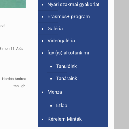
Nyári szakmai gyakorlat
Erasmus+ program
 el!
Galéria
Videógaléria
p Simon 11. A és
Így (is) alkotunk mi
Tanulóink
Tanáraink
Hordós Andrea
tan. igh.
Menza
Étlap
Kérelem Minták