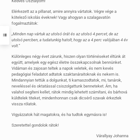
Kedves Osztályom!
Elérkezett az a pillanat, amire annyira vártatok. Végre vége a
kötelező iskolás éveknek! Vagy ahogyan a szalagavatón
fogalmaztátok:
„Minden nap vártuk az utolsó órát és az utolsó 4 percet, de az
utolsó percben, a tudatunkig hatolt, hogy az a 4 perc valójában 4 év
volt.”
Különleges négy évet zárunk, hiszen olyan történéseket éltünk át
együtt, amelyek egy egész életre összekapcsolnak bennünket.
Vidáman és zajosan teltek a napok veletek, és nem kevés
pedagógiai feladatot adtatok szaktanáraitoknak és nekem is.
Mindannyian tettük a dolgunkat, ti kamaszodtatok, mi, tanárok,
neveléssel és oktatással csiszolgattunk benneteket. Ám, ha
valahol segíteni kellet, rátok mindig lehetett számítani, és bárhová
küldtelek titeket, mindenhonnan csak dicsérő szavak érkeztek
vissza rólatok.
Vigyázzatok hát magatokra, és ha tudtok egymásra is!
Szeretettel gondolok rátok!
Várallyay Johanna