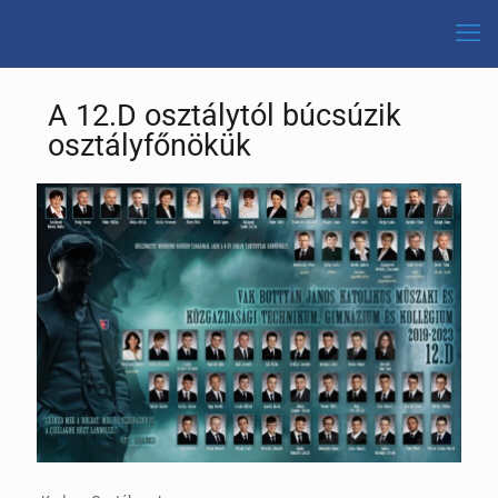
A 12.D osztálytól búcsúzik
osztályfőnökük