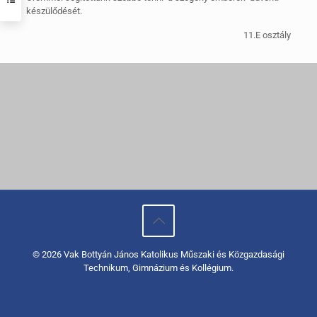
készülődését.
11.E osztály
© 2026 Vak Bottyán János Katolikus Műszaki és Közgazdasági
Technikum, Gimnázium és Kollégium.