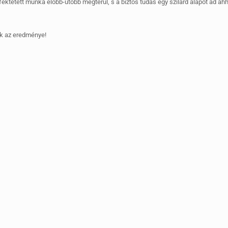
fektetett munka előbb-utóbb megtérül, s a biztos tudás egy szilárd alapot ad ah
k az eredménye!