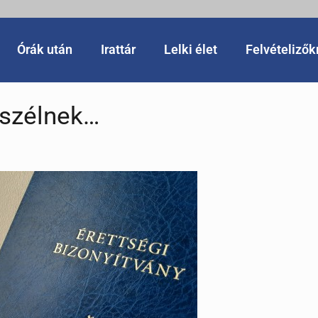
Órák után
Irattár
Lelki élet
Felvételiző
szélnek…