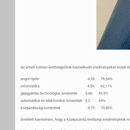
Az emelt szinten érettségizőink kiemelkedő eredményeket érnek el 
angol nyelv 4,93 76,64%
informatika 4,56 62,11%
gépgyártás-technológiai ismeretek 3,66 49,3%
automatikai és elektronikai ismeretek 4,2 64%
közgazdasági ismeretek 4,75 70,83%
Emellett kiemelném, hogy a középszintű érettségi eredményeink m