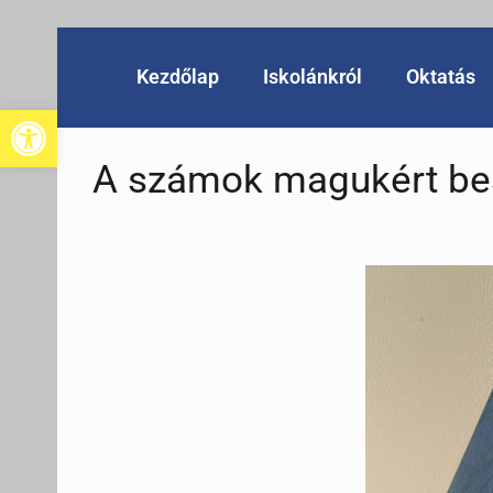
Kezdőlap
Iskolánkról
Oktatás
Eszköztár megnyitása
A számok magukért be