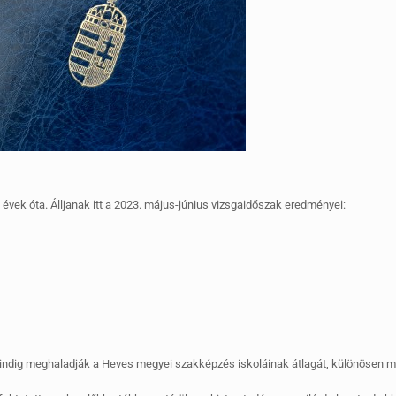
évek óta. Álljanak itt a 2023. május-június vizsgaidőszak eredményei:
indig meghaladják a Heves megyei szakképzés iskoláinak átlagát, különösen m