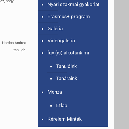
hoz, hogy
Nyári szakmai gyakorlat
Erasmus+ program
Galéria
Videógaléria
Hordós Andrea
tan. igh.
Így (is) alkotunk mi
Tanulóink
Tanáraink
Menza
Étlap
Kérelem Minták