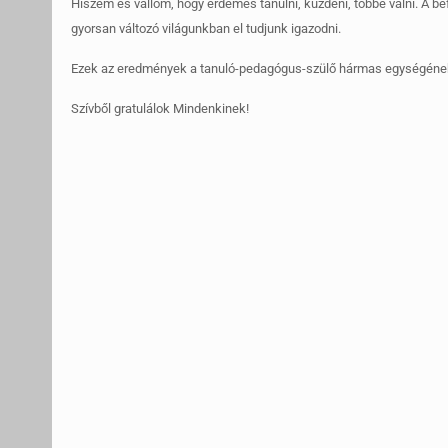
Hiszem és vallom, hogy érdemes tanulni, küzdeni, többé válni. A be
gyorsan változó világunkban el tudjunk igazodni.
Ezek az eredmények a tanuló-pedagógus-szülő hármas egységéne
Szívből gratulálok Mindenkinek!