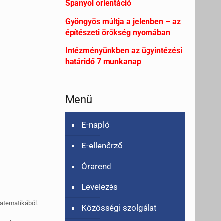
Spanyol orientáció
Gyöngyös múltja a jelenben – az
építészeti örökség nyomában
Intézményünkben az ügyintézési
határidő 7 munkanap
Menü
E-napló
E-ellenőrző
Órarend
Levelezés
atematikából.
Közösségi szolgálat