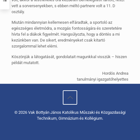
vett a sorversenyekben, s ebben méltó partnere volt a 11. D
osztály.
Miután mindannyian kellemesen elfáradtak, a sportoló az
egészséges életmódra, a mozgás fontosságára és szeretetére
hívta fel a diákok figyelmét. Hangsúlyozta, hogy a döntés a mi
kezünkben van. De sikert, eredményeket csak kitartó
szorgalommal lehet elérni.
Köszönjük a látogatását, gondolatait magunkkal visszük – hiszen
példát mutatott.
Hordós Andrea
tanulmányi igazgatóhelyettes
© 2026 Vak Bottyán János Katolikus Műszaki és Közgazdasági
Technikum, Gimnázium és Kollégium.