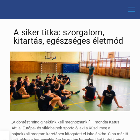
A siker titka: szorgalom,
kitartás, egészséges életmód
„A döntést mindig nekünk kell meghoznunk!” – mondta Katus
Attila, Európa- és világbajnok sportoló, aki a Küzdj meg a
bajnokkal! program keretében látogatott el iskolánkba. S ha már itt
volt, akkor a testnevelés óra kezdetén bemelegítést tartott, részt