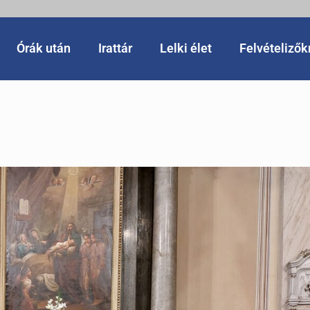
Órák után
Irattár
Lelki élet
Felvételiző