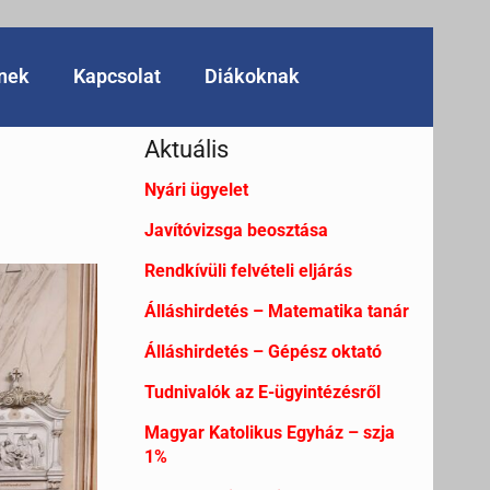
knek
Kapcsolat
Diákoknak
Aktuális
Nyári ügyelet
Javítóvizsga beosztása
Rendkívüli felvételi eljárás
Álláshirdetés – Matematika tanár
Álláshirdetés – Gépész oktató
Tudnivalók az E-ügyintézésről
Magyar Katolikus Egyház – szja
1%