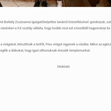
rné Borbély Zsuzsanna igazgatóhelyettes tanárnő közvetítésével: gondozzuk, sz
 tanévben a 9.E osztály vállalta, hogy tovább viszi ezt a kezdődő hagyományt és
virágokat, letisztítsák a terítőt, friss virágot vigyenek a vázába. Mikor az egés
k segítik a diákokat, hogy igazi otthonuknak érezzék templomunkat.
hitokt