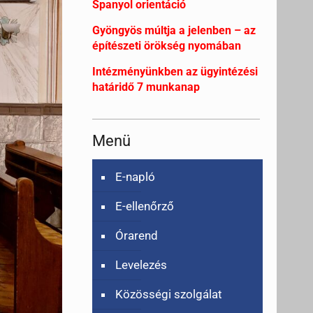
Spanyol orientáció
Gyöngyös múltja a jelenben – az
építészeti örökség nyomában
Intézményünkben az ügyintézési
határidő 7 munkanap
Menü
E-napló
E-ellenőrző
Órarend
Levelezés
Közösségi szolgálat