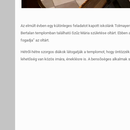
Az elmúlt évben egy különleges feladatot kapott iskolánk Tolmaye
Bertalan templomban található Szűz Mária születése oltárt. Ebben a
fogadja” az oltárt.
Hétről-hétre szorgos diákok látogatják a templomot, hogy öntözzék a 
lehetőség van közös imára, éneklésre is. A bensőséges alkalma