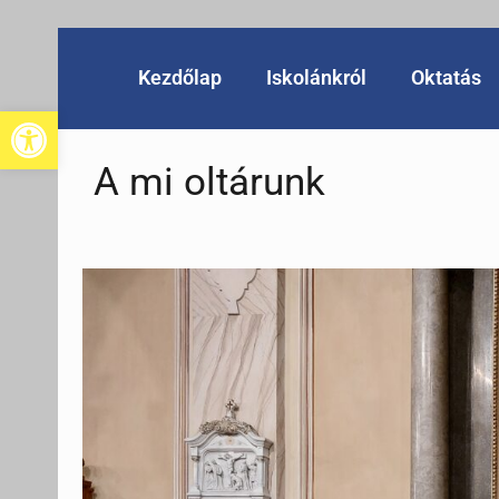
Kezdőlap
Iskolánkról
Oktatás
Eszköztár megnyitása
A mi oltárunk