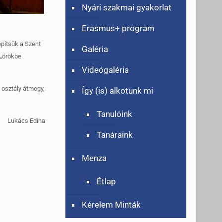
Nyári szakmai gyakorlat
Erasmus+ program
építsük a Szent
Galéria
 „örökbe
Videógaléria
z osztály átmegy,
Így (is) alkotunk mi
Tanulóink
Lukács Edina
ató
Tanáraink
Menza
Étlap
Kérelem Minták