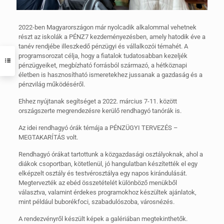
2022-ben Magyarországon már nyolcadik alkalommal vehetnek
részt az iskolák a PÉNZ7 kezdeményezésben, amely hatodik éve a
tanév rendjébe illeszkedő pénzügyi és vállalkozói témahét. A
programsorozat célja, hogy a fiatalok tudatosabban kezeljék
pénzügyeiket, megbízható forrásból származó, a hétköznapi
életben is hasznosítható ismeretekhez jussanak a gazdaság és a
pénzvilág működéséről.
Ehhez nyújtanak segítséget a 2022. március 7-11. között
országszerte megrendezésre kerülő rendhagyó tanórák is.
Az idei rendhagyó órák témája a PÉNZÜGYI TERVEZÉS –
MEGTAKARÍTÁS volt.
Rendhagyó órákat tartottunk a közgazdasági osztályoknak, ahol a
diákok csoportban, kötetlenül, jó hangulatban készítették el egy
elképzelt osztály és testvérosztálya egy napos kirándulását.
Megtervezték az ebéd összetételét különböző menükből
választva, valamint érdekes programokhoz készültek ajánlatok,
mint például buborékfoci, szabadulószoba, városnézés.
A rendezvényről készült képek a galériában megtekinthetők.