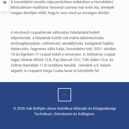
A honvédelmi nevelés népszerűsítése érdekében a Honvédelmi
Minisztérium Haditorna Versenyt szervez már évek óta, amelyek
megyei döntőjén eldől, hogy ki vesz részt az országos döntőn.
A résztvevő csapatoknak változatos feladatokat kellett
teljesíteniük, a feladatok között volt mátrix labirintusfutás,
elsősegélynyújtás, céllövészet, akadályfutás, kézigránát hajítás,
távbecslés, fegyveres váltó futás, honvédelmi totó. 2021. október
13-án Egerben 17 csapat indult a versenyen. A bottyános csapat
tagjai: Molnár Alfréd 12.B, Pap Marcell 10.C, Tóth Ádám 10.A és
Zeltner Barnabás 11.B osztályos tanulók. Iskolánk a 6. helyen
végzett. A csapatot Varga Csaba tanár úr készítette fel.
© 2026 Vak Bottyán János Katolikus Műszaki és Közgazdasági
Technikum, Gimnázium és Kollégium.