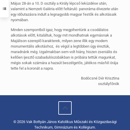
Május 28-án a 10. D osztály a Király lépcső leküzdése után,
valamint a Nemzeti Galéria előtt feltáruló panoráma élvezete után
egy időutazásra indult a legnagyobb magyar festők és alkotásaik
nyomában.
Minden szempontból igaz, hogy megpihentünk a csodálatos
alkotások előtt, kitaláltuk, hogy mit mondhatnak egymásnak a
Majálison szereplő karakterek, milyen zene illik egy modern
monumentális alkotáshoz, és végül a legtöbben úgy éreztük,
maradnánk még. Izgalmakban sem volt hiány, hiszen zseniális és
kellően ijesztő szabadulószobákban is próbára tettük magunkat,
mégis sokak számára a hazaút beszélgetős, játékos másfél órája
tette fel a koronát a napra.
Bodócsné Dér Krisztina
osztályfőnök
© 2026 Vak Bottyán János Katolikus Műszaki és Közgazdasági
Technikum, Gimnázium és Kollégium.