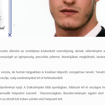
észete ellenére az osztályban közkedvelt személyiség, akinek véleményére a
enységét az igényesség, precizitás jellemzi. Munkájában megbízható, tanárai
.
a vonzza, de humán tárgyakban is kiválóan teljesítő, szorgalmas tanuló. Tanu
tvevője, szép eredményeket ért el történelemből.
jesítményt nyújt. A Diákolimpián több sportágban, többször ért el országos h
rmadik helyezést szerzett. Olaszországban, Besztercebányán egyéni első h
az elmúlt két évben szintén első helyezett lett.