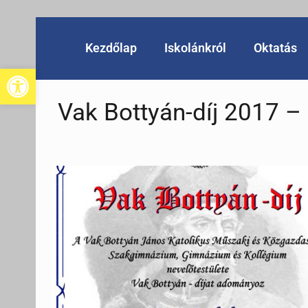
Kezdőlap
Iskolánkról
Oktatás
Eszköztár megnyitása
Vak Bottyán-díj 2017 –