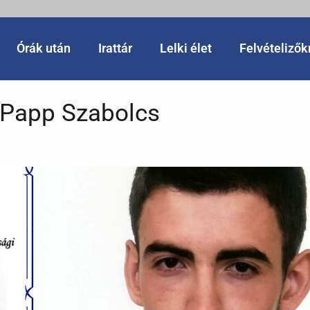
Órák után
Irattár
Lelki élet
Felvételiző
 Papp Szabolcs