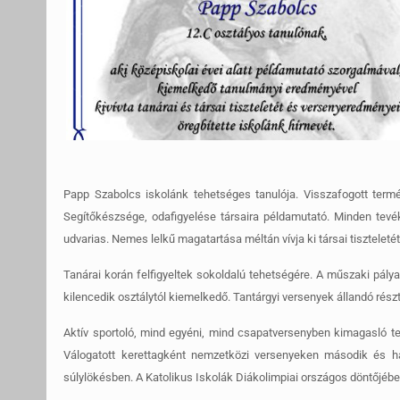
Papp Szabolcs iskolánk tehetséges tanulója. Visszafogott term
Segítőkészsége, odafigyelése társaira példamutató. Minden tevék
udvarias. Nemes lelkű magatartása méltán vívja ki társai tiszteletét
Tanárai korán felfigyeltek sokoldalú tehetségére. A műszaki pály
kilencedik osztálytól kiemelkedő. Tantárgyi versenyek állandó rész
Aktív sportoló, mind egyéni, mind csapatversenyben kimagasló tel
Válogatott kerettagként nemzetközi versenyeken második és ha
súlylökésben. A Katolikus Iskolák Diákolimpiai országos döntőjében 