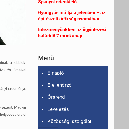
Spanyol orientáció
Gyöngyös múltja a jelenben – az
építészeti örökség nyomában
Intézményünkben az ügyintézési
határidő 7 munkanap
Menü
dnak a többiek.
val és társaival
E-napló
E-ellenőrző
lmányi eredménye
Órarend
elyezést, Magyar
Levelezés
elyezést ért el
Közösségi szolgálat