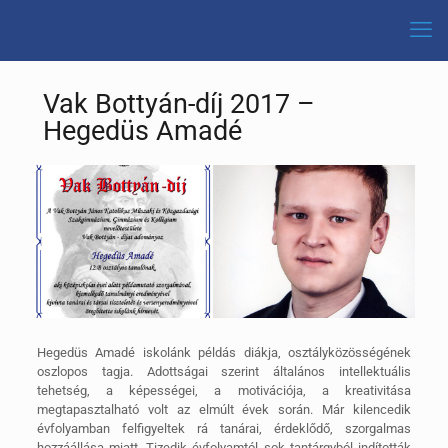
Vak Bottyán-díj 2017 –
Hegedüs Amadé
Hegedüs Amadé iskolánk példás diákja, osztályközösségének
oszlopos tagja. Adottságai szerint általános intellektuális
tehetség, a képességei, a motivációja, a kreativitása
megtapasztalható volt az elmúlt évek során. Már kilencedik
évfolyamban felfigyeltek rá tanárai, érdeklődő, szorgalmas
hozzáállása miatt. Tizedik évfolyamtól sok tantárgyból indították