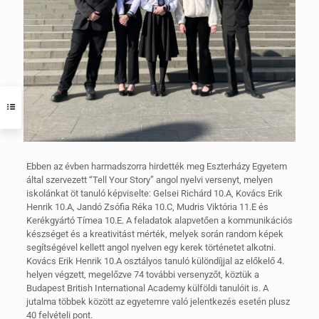
Ebben az évben harmadszorra hirdették meg Eszterházy Egyetem
által szervezett “Tell Your Story” angol nyelvi versenyt, melyen
iskolánkat öt tanuló képviselte: Gelsei Richárd 10.A, Kovács Erik
Henrik 10.A, Jandó Zsófia Réka 10.C, Mudris Viktória 11.E és
Kerékgyártó Tímea 10.E. A feladatok alapvetően a kommunikációs
készséget és a kreativitást mérték, melyek során random képek
segítségével kellett angol nyelven egy kerek történetet alkotni.
Kovács Erik Henrik 10.A osztályos tanuló különdíjjal az előkelő 4.
helyen végzett, megelőzve 74 további versenyzőt, köztük a
Budapest British International Academy külföldi tanulóit is. A
jutalma többek között az egyetemre való jelentkezés esetén plusz
40 felvételi pont.