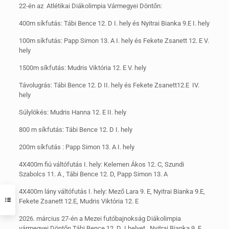
22-én az Atlétikai Diákolimpia Vármegyei Döntőn:
400m síkfutás: Tábi Bence 12. D I. hely és Nyitrai Bianka 9.E I. hely
100m síkfutás: Papp Simon 13. A I. hely és Fekete Zsanett 12. E V.
hely
1500m síkfutás: Mudris Viktória 12. E V. hely
Távolugrás: Tábi Bence 12. D II. hely és Fekete Zsanett12.E IV.
hely
Súlylökés: Mudris Hanna 12. E II. hely
800 m síkfutás: Tábi Bence 12. D I. hely
200m síkfutás : Papp Simon 13. A I. hely
4X400m fiú váltófutás I. hely: Kelemen Ákos 12. C, Szundi
Szabolcs 11. A , Tábi Bence 12. D, Papp Simon 13. A
4X400m lány váltófutás I. hely: Mező Lara 9. E, Nyitrai Bianka 9.E,
Fekete Zsanett 12.E, Mudris Viktória 12. E
2026. március 27-én a Mezei futóbajnokság Diákolimpia
vármegyei Döntőn Tábi Bence 12. D I.helyet, Nyitrai Bianka 9. E