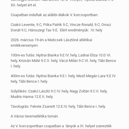
XII. helyet ért el.
Csapatban indultak az alábbi diákok V. korcsoportban:
Czakó Levente, 9.C, Póka Patrik 9.C, Vincze Ronald, 9.C, Orosz
Donát 9.C, Hársszegi Tas 9.E. Elért eredményük: IV. hely
2026. március 19-én a Maticsek Lászlóné atlétikai
emlékversenyen:
100m-es futás: Nyitrai Bianka 9.E IV. hely, Ladnai Eliza 10.D VI.
hely, Krizsán Máté 9.C II. hely, Váczi Milán 9.C VI. hely, Tábi Bence
I. hely.
400m-es futás: Nyitrai Bianka 9.E I. hely, Mező Megán Lara 9.E IV.
hely, Tábi Bence I. hely.
Súlylökés: Czakó László 9.C IV. hely, Nagy Zoltán 9.C II. hely,
Mudris Hanna 12.E II. hely.
Távolugrás: Fekete Zsanett 12.E IV. hely, Tábi Bence I. hely.
A Városi terematlétika tornán
Az V. korcsoportban csapatban a lányok a III. helyet szerezték